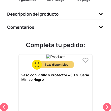
9
.
one piece
Descripción del producto
10
.
league of legends
Comentarios
Completa tu pedido:
1
Vaso con Pitillo y Protector 460 Ml Serie
Miniso Negro