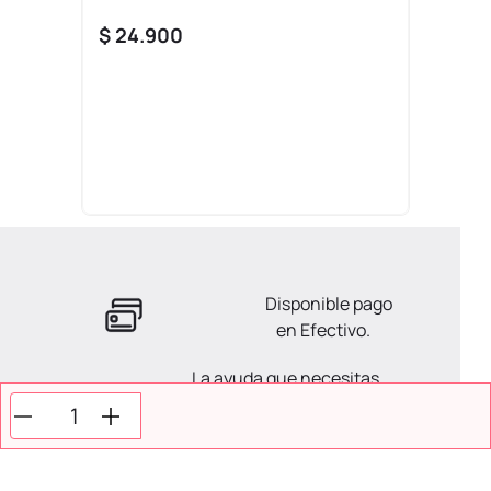
$
24
.
900
Disponible pago
en Efectivo.
La ayuda que necesitas
en tus compras.
Todos tus pagos son
Seguros.