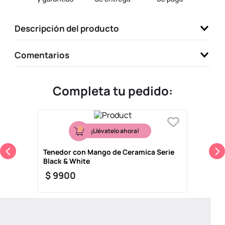
9
.
one piece
Descripción del producto
10
.
league of legends
Comentarios
Completa tu pedido:
¡Llévatelo ahora!
Tenedor con Mango de Ceramica Serie
Black & White
$
9900