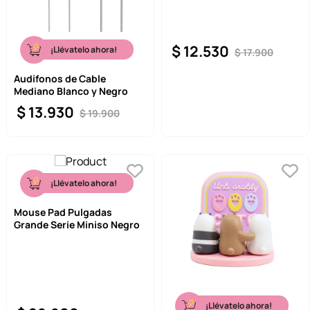
$
12
.
530
¡Llévatelo ahora!
$
17
.
900
Audífonos de Cable
Mediano Blanco y Negro
$
13
.
930
$
19
.
900
¡Llévatelo ahora!
Mouse Pad Pulgadas
Grande Serie Miniso Negro
¡Llévatelo ahora!