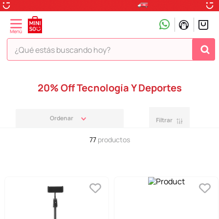
¿Qué estás buscando hoy?
TÉRMINOS MÁS BUSCADOS
20% Off Tecnología Y Deportes
1
.
peluche
2
.
hello kitty
Filtrar
3
.
snoopy
77
productos
4
.
ositos cariñositos
5
.
termo
6
.
disney
7
.
termos
8
.
toy story