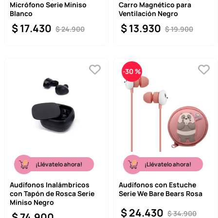
Micrófono Serie Miniso
Carro Magnético para
Blanco
Ventilación Negro
$
17
.
430
$
13
.
930
$
24
.
900
$
19
.
900
-
30 %
¡Llévatelo ahora!
¡Llévatelo ahora!
Audífonos Inalámbricos
Audífonos con Estuche
con Tapón de Rosca Serie
Serie We Bare Bears Rosa
Miniso Negro
$
24
.
430
$
34
.
900
$
74
.
900