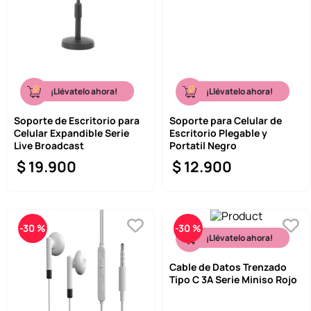
9
.
llaveros
10
.
one piece
¡Llévatelo ahora!
¡Llévatelo ahora!
Soporte de Escritorio para
Soporte para Celular de
Celular Expandible Serie
Escritorio Plegable y
Live Broadcast
Portatil Negro
$
19
.
900
$
12
.
900
-
30 %
-
30 %
¡Llévatelo ahora!
Cable de Datos Trenzado
Tipo C 3A Serie Miniso Rojo