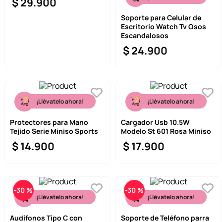
$
29
.
900
Soporte para Celular de
Escritorio Watch Tv Osos
Escandalosos
$
24
.
900
¡Llévatelo ahora!
¡Llévatelo ahora!
Protectores para Mano
Cargador Usb 10.5W
Tejido Serie Miniso Sports
Modelo St 601 Rosa Miniso
$
14
.
900
$
17
.
900
-
30 %
-
30 %
¡Llévatelo ahora!
¡Llévatelo ahora!
Audífonos Tipo C con
Soporte de Teléfono parra