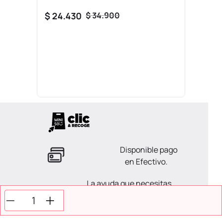
$
24
.
430
$
34
.
900
Disponible pago
en Efectivo.
La ayuda que necesitas
en tus compras.
Todos tus pagos son