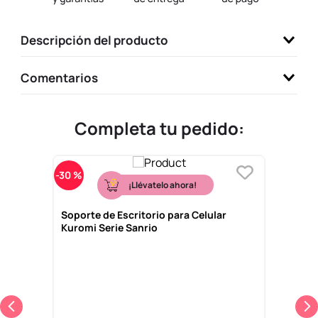
9
.
one piece
Descripción del producto
10
.
llaveros
Comentarios
Completa tu pedido:
-
30 %
¡Llévatelo ahora!
Soporte de Escritorio para Celular
Kuromi Serie Sanrio