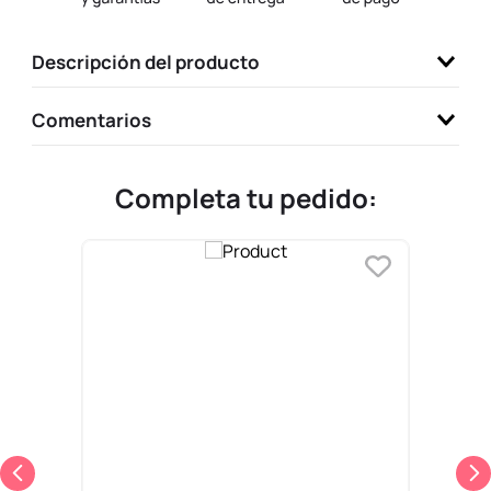
9
.
one piece
Descripción del producto
10
.
llaveros
Comentarios
Completa tu pedido: