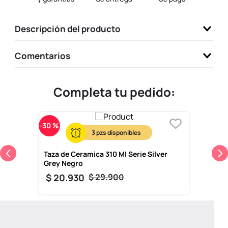
9
.
llaveros
Descripción del producto
10
.
one piece
Comentarios
Completa tu pedido:
-
30 %
3
Taza de Ceramica 310 Ml Serie Silver
Grey Negro
$
20
.
930
$
29
.
900