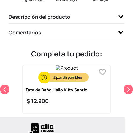
9
.
llaveros
Descripción del producto
10
.
one piece
Comentarios
Completa tu pedido:
2
Taza de Baño Hello Kitty Sanrio
$
12
.
900