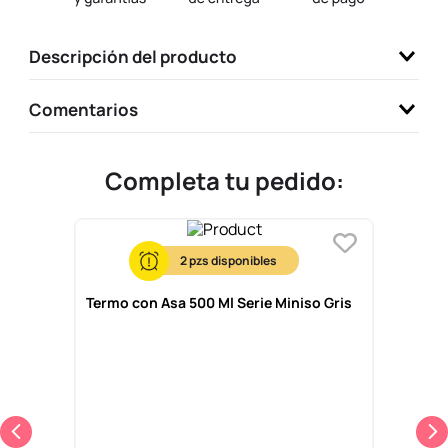
9
.
llaveros
Descripción del producto
10
.
one piece
Comentarios
Completa tu pedido:
2
Termo con Asa 500 Ml Serie Miniso Gris