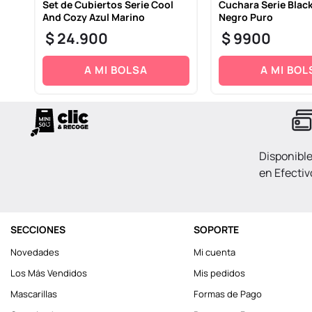
Set de Cubiertos Serie Cool
Cuchara Serie Blac
And Cozy Azul Marino
Negro Puro
$
24
.
900
$
9900
A MI BOLSA
A MI BOL
Disponibl
en Efectiv
SECCIONES
SOPORTE
Novedades
Mi cuenta
Los Más Vendidos
Mis pedidos
Mascarillas
Formas de Pago