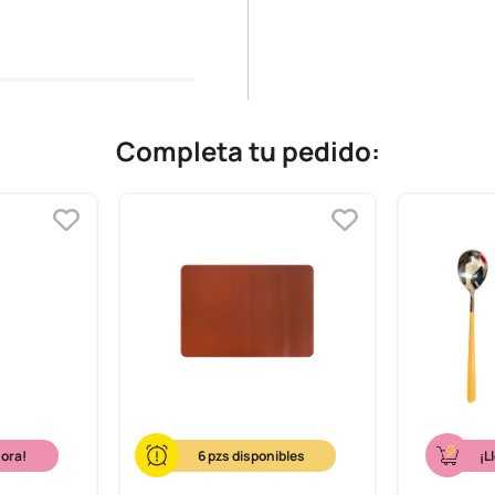
Completa tu pedido:
hora!
6
¡L