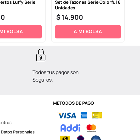
ertos Luffy Serie
Set de Tazones Serie Colorful 6
Cu
Unidades
Ne
00
$
14
.
900
$
 MI BOLSA
A MI BOLSA
Todos tus pagos son
Seguros.
MÉTODOS DE PAGO
sotros
 Datos Personales