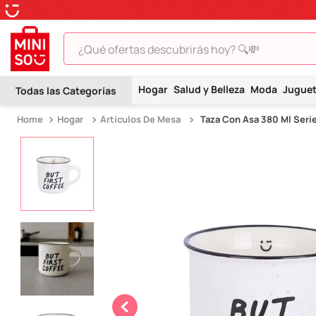
¿Qué ofertas descubrirás hoy? 🔍💸
TÉRMINOS MÁS BUSCADOS
Hogar
Salud y Belleza
Moda
Jugue
1
.
peluche
Hogar
Artículos De Mesa
Taza Con Asa 380 Ml Serie
2
.
hello kitty
3
.
snoopy
4
.
ositos cariñositos
5
.
termo
6
.
toy story
7
.
disney
8
.
termos
9
.
one piece