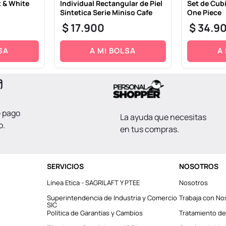
k & White
Individual Rectangular de Piel
Set de Cubi
Sintetica Serie Miniso Cafe
One Piece
$
17
.
900
$
34
.
9
SA
A MI BOLSA
A
e pago
La ayuda que necesitas
o.
en tus compras.
SERVICIOS
NOSOTROS
Línea Etica - SAGRILAFT Y PTEE
Nosotros
Superintendencia de Industria y Comercio
Trabaja con No
SIC
Política de Garantías y Cambios
Tratamiento de