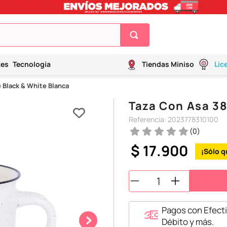
tes
Tecnología
Tiendas Miniso
Lic
 Black & White Blanca
Taza Con Asa 38
Referencia
:
2023778310100
(
0
)
$
17
.
900
Pagos con Efecti
Débito y más.