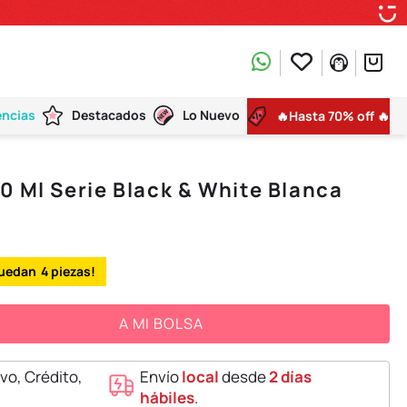
encias
Destacados
Lo Nuevo
🔥Hasta 70% off 🔥
0 Ml Serie Black & White Blanca
4
A MI BOLSA
vo, Crédito,
Envío
local
desde
2 días
hábiles
.