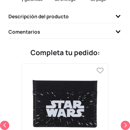
9
.
llaveros
Descripción del producto
10
.
one piece
Comentarios
Completa tu pedido: