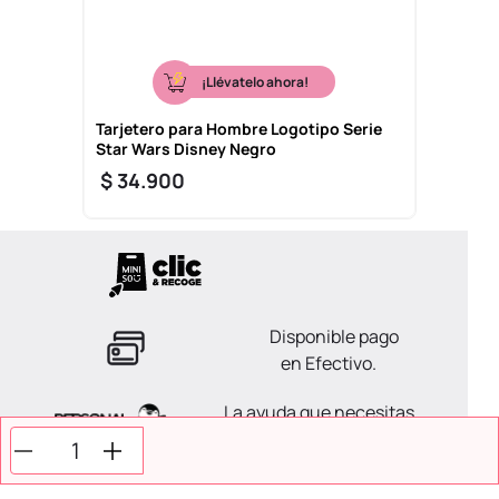
¡Llévatelo ahora!
Tarjetero para Hombre Logotipo Serie
Star Wars Disney Negro
$
34
.
900
Disponible pago
en Efectivo.
La ayuda que necesitas
en tus compras.
Todos tus pagos son