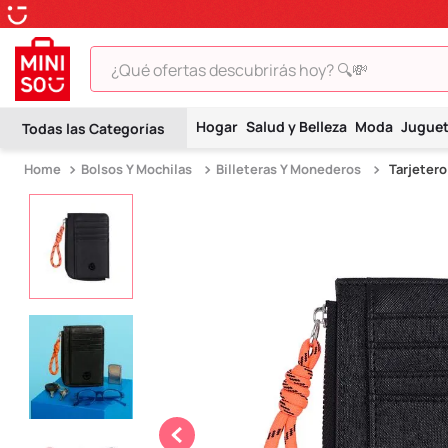
¿Qué ofertas descubrirás hoy? 🔍💸
TÉRMINOS MÁS BUSCADOS
Hogar
Salud y Belleza
Moda
Jugue
1
.
peluche
Bolsos Y Mochilas
Billeteras Y Monederos
Tarjetero
2
.
hello kitty
3
.
snoopy
4
.
ositos cariñositos
5
.
termo
6
.
toy story
7
.
disney
8
.
termos
9
.
one piece