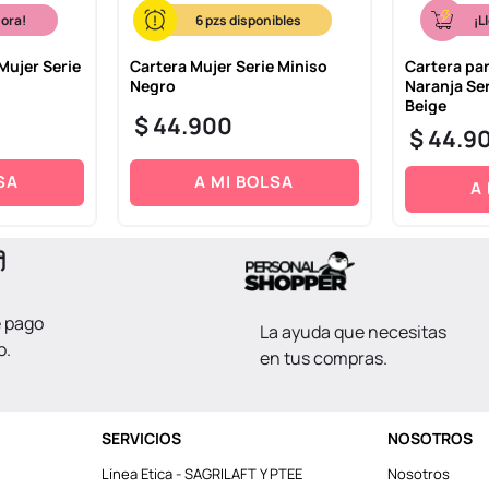
hora!
6
¡L
Mujer Serie
Cartera Mujer Serie Miniso
Cartera pa
Negro
Naranja Ser
Beige
$
44
.
900
$
44
.
9
SA
A MI BOLSA
A
e pago
La ayuda que necesitas
o.
en tus compras.
SERVICIOS
NOSOTROS
Línea Etica - SAGRILAFT Y PTEE
Nosotros