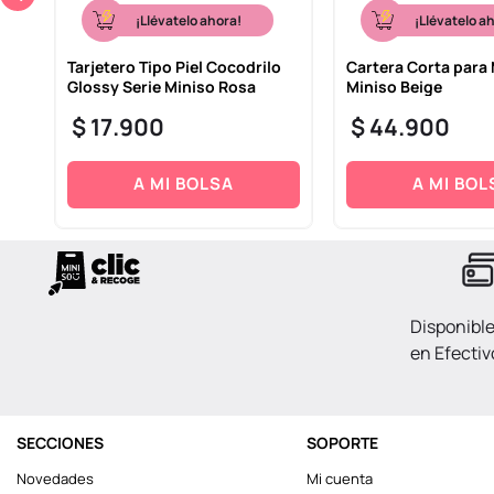
¡Llévatelo ahora!
¡Llévatelo a
rre
Tarjetero Tipo Piel Cocodrilo
Cartera Corta para 
Glossy Serie Miniso Rosa
Miniso Beige
$
17
.
900
$
44
.
900
A MI BOLSA
A MI BOL
Disponibl
en Efectiv
SECCIONES
SOPORTE
Novedades
Mi cuenta