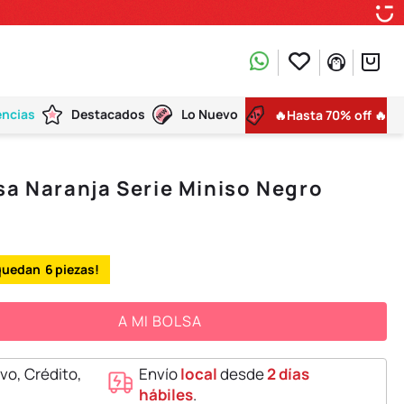
encias
Destacados
Lo Nuevo
🔥Hasta 70% off 🔥
sa Naranja Serie Miniso Negro
6
A MI BOLSA
vo, Crédito,
Envío
local
desde
2 días
hábiles
.