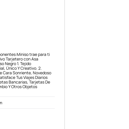
onentes:Miniso trae para ti
sivo Tarjetero con Asa
so Negro 1. Tejido
al, Único Y Creativo. 2.
De Cara Sonriente, Novedoso
atisface Tus Viajes Diarios
etas Bancarias, Tarjetas De
mbio Y Otros Objetos
cm