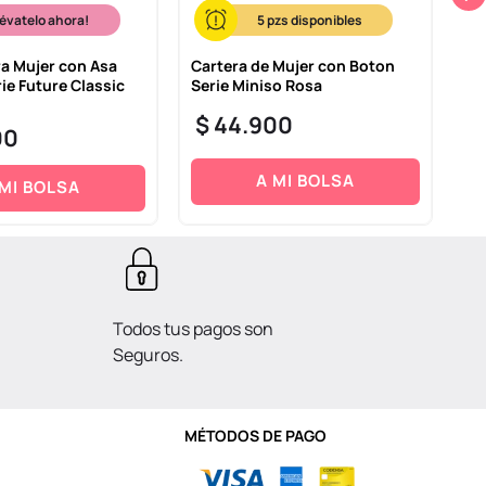
lévatelo ahora!
5
ra Mujer con Asa
Cartera de Mujer con Boton
Bi
ie Future Classic
Serie Miniso Rosa
Li
$
44
.
900
$
00
A MI BOLSA
 MI BOLSA
Todos tus pagos son
Seguros.
MÉTODOS DE PAGO