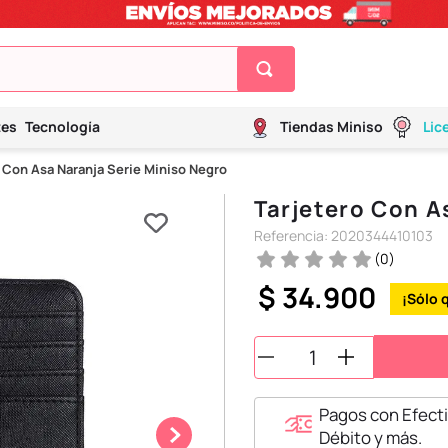
tes
Tecnología
Tiendas Miniso
Lic
 Con Asa Naranja Serie Miniso Negro
Tarjetero Con A
Referencia
:
2020344410103
(
0
)
$
34
.
900
Pagos con Efecti
Débito y más.