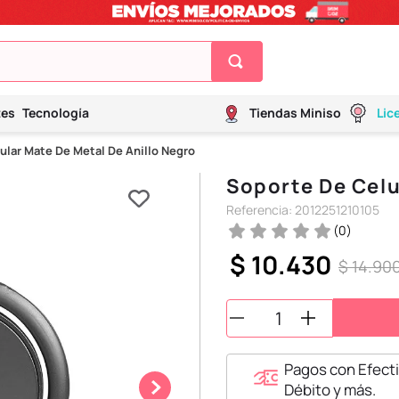
tes
Tecnología
Tiendas Miniso
Lic
ular Mate De Metal De Anillo Negro
Soporte De Celu
Referencia
:
2012251210105
(
0
)
$
10
.
430
$
14
.
90
Pagos con Efecti
Débito y más.