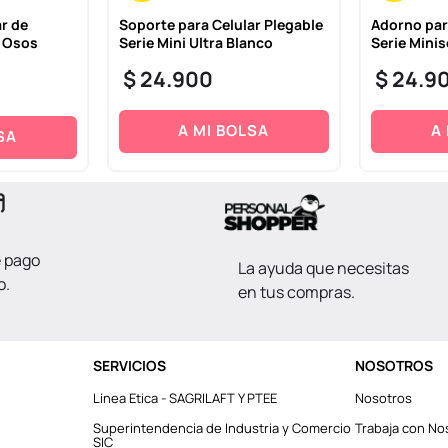
r de
Soporte para Celular Plegable
Adorno par
v Osos
Serie Mini Ultra Blanco
Serie Mini
$
24
.
900
$
24
.
9
A MI BOLSA
A
SA
e pago
La ayuda que necesitas
o.
en tus compras.
SERVICIOS
NOSOTROS
Línea Etica - SAGRILAFT Y PTEE
Nosotros
Superintendencia de Industria y Comercio
Trabaja con No
SIC