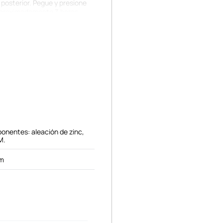
e posterior. Pegue y presione
 aproximadamente 3 horas
calor y del agua. Si desea
squina. No tire del soporte
nda pegarlo a la carcasa del
s a la carcasa del teléfono
cie de cristal del teléfono
lugar fresco y seco.
onentes: aleación de zinc,
M.
cm