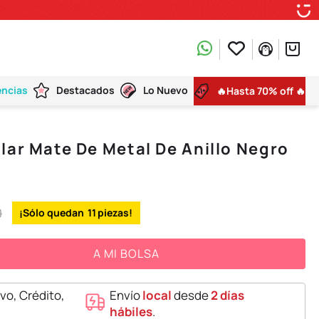
encias
Destacados
Lo Nuevo
🔥Hasta 70% off 🔥
lar Mate De Metal De Anillo Negro
0
11
A MI BOLSA
vo, Crédito,
Envío
local
desde
2 días
hábiles
.