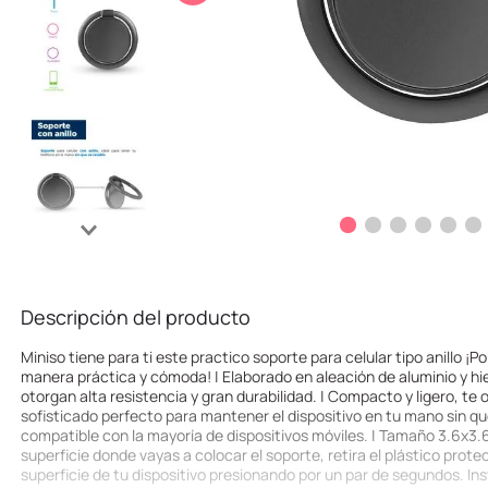
10
.
llaveros
Descripción del producto
Miniso tiene para ti este practico soporte para celular tipo anillo ¡P
manera práctica y cómoda! | Elaborado en aleación de aluminio y hie
otorgan alta resistencia y gran durabilidad. | Compacto y ligero, te
sofisticado perfecto para mantener el dispositivo en tu mano sin qu
compatible con la mayoría de dispositivos móviles. | Tamaño 3.6x3.6
superficie donde vayas a colocar el soporte, retira el plástico protec
superficie de tu dispositivo presionando por un par de segundos. In