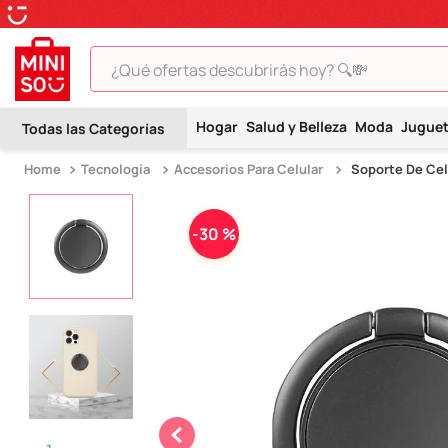
¿Qué ofertas descubrirás hoy? 🔍💸
TÉRMINOS MÁS BUSCADOS
Hogar
Salud y Belleza
Moda
Jugue
1
.
peluche
Tecnología
Accesorios Para Celular
Soporte De Cel
2
.
hello kitty
3
.
snoopy
-
30 %
4
.
ositos cariñositos
5
.
termo
6
.
toy story
7
.
disney
8
.
termos
9
.
one piece