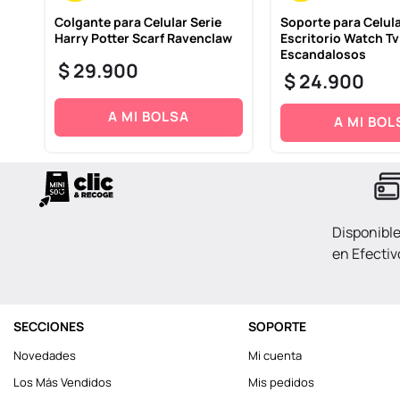
00W
Colgante para Celular Serie
Soporte para Celula
Harry Potter Scarf Ravenclaw
Escritorio Watch T
Escandalosos
$
29
.
900
$
24
.
900
A MI BOLSA
A MI BOL
Disponibl
en Efectiv
SECCIONES
SOPORTE
Novedades
Mi cuenta
Los Más Vendidos
Mis pedidos