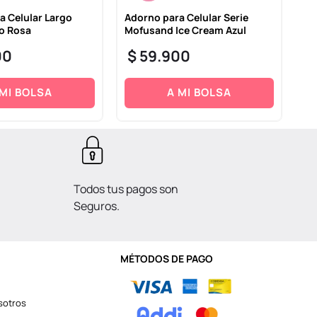
a Celular Largo
Adorno para Celular Serie
Wa
so Rosa
Mofusand Ice Cream Azul
Ni
Se
00
$
59
.
900
$
 MI BOLSA
A MI BOLSA
Todos tus pagos son
Seguros.
MÉTODOS DE PAGO
sotros