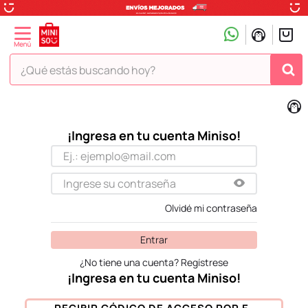
¿Qué estás buscando hoy?
TÉRMINOS MÁS BUSCADOS
1
.
peluche
2
.
hello kitty
3
.
snoopy
4
.
ositos cariñositos
Olvidé mi contraseña
5
.
termo
Entrar
6
.
toy story
¿No tiene una cuenta? Regístrese
7
.
disney
8
.
termos