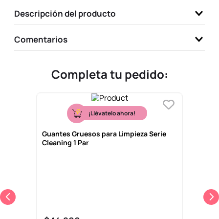
9
.
one piece
Descripción del producto
10
.
llaveros
Comentarios
Completa tu pedido:
¡Llévatelo ahora!
Guantes Gruesos para Limpieza Serie
Cleaning 1 Par