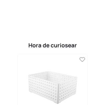
9
.
one piece
10
.
league of legends
Hora de curiosear