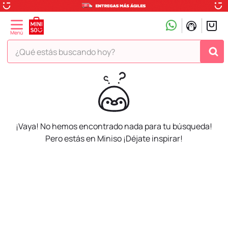
¿Qué estás buscando hoy?
TÉRMINOS MÁS BUSCADOS
1
.
peluche
2
.
hello kitty
¡Vaya! No hemos encontrado nada para tu búsqueda!
3
.
snoopy
Pero estás en Miniso ¡Déjate inspirar!
4
.
ositos cariñositos
5
.
termo
6
.
disney
7
.
toy story
8
.
termos