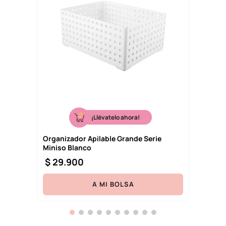
¡Llévatelo ahora!
Organizador Apilable Grande Serie
Miniso Blanco
$
29
.
900
A MI BOLSA