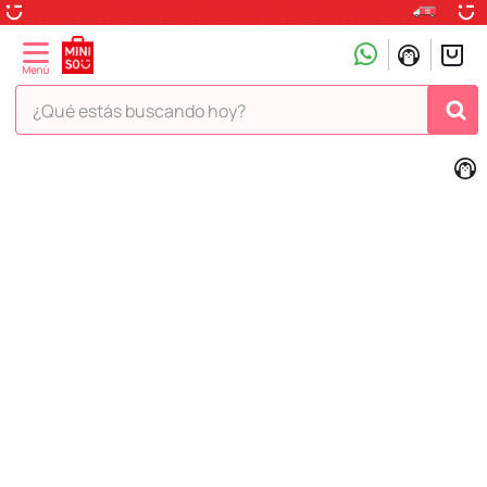
¿Qué estás buscando hoy?
TÉRMINOS MÁS BUSCADOS
1
.
peluche
2
.
hello kitty
3
.
snoopy
4
.
ositos cariñositos
5
.
termo
6
.
toy story
7
.
disney
8
.
termos