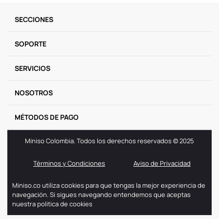
9
.
one piece
SECCIONES
10
.
llaveros
SOPORTE
SERVICIOS
NOSOTROS
MÉTODOS DE PAGO
Miniso Colombia. Todos los derechos reservados © 2025
Términos y Condiciones
Aviso de Privacidad
Miniso.co utiliza cookies para que tengas la mejor experiencia de
navegación. Si sigues navegando entendemos que aceptas
nuestra politica de cookies