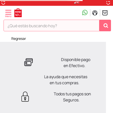
¿Qué estás buscando hoy?
¡Vaya! No hemos encontrado nada para tu búsqueda!
Pero estás en Miniso ¡Déjate inspirar!