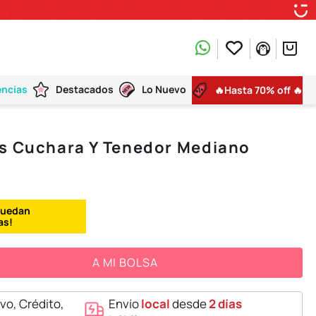
encias
Destacados
Lo Nuevo
🔥Hasta 70% off 🔥
os Cuchara Y Tenedor Mediano
A MI BOLSA
vo, Crédito,
Envío
local
desde
2 días