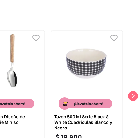
lévatelo ahora!
¡Llévatelo ahora!
n Diseño de
Tazon 500 Ml Serie Black &
Ma
ie Miniso
White Cuadriculas Blanco y
Ha
Negro
$
$
19
.
900