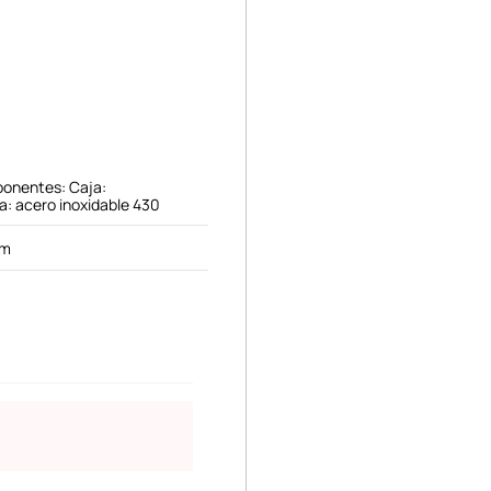
ponentes: Caja:
lla: acero inoxidable 430
cm