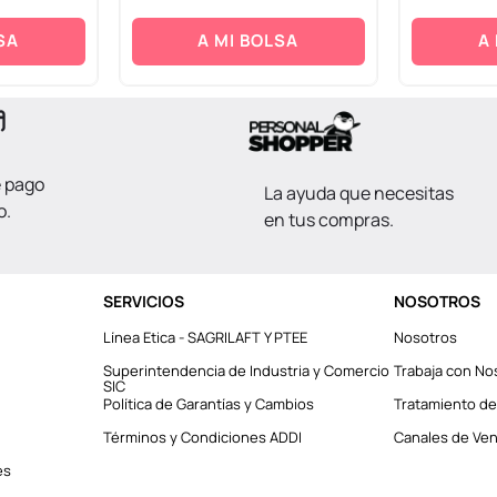
SA
A MI BOLSA
A
e pago
La ayuda que necesitas
o.
en tus compras.
SERVICIOS
NOSOTROS
Línea Etica - SAGRILAFT Y PTEE
Nosotros
Superintendencia de Industria y Comercio
Trabaja con No
SIC
Política de Garantías y Cambios
Tratamiento de
Términos y Condiciones ADDI
Canales de Vent
es