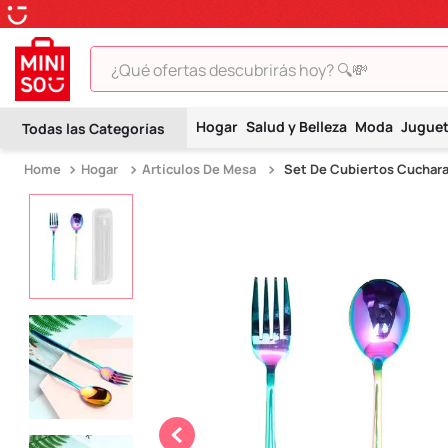
¿Qué ofertas descubrirás hoy? 🔍💸
TÉRMINOS MÁS BUSCADOS
Hogar
Salud y Belleza
Moda
Jugue
1
.
peluche
Hogar
Artículos De Mesa
Set De Cubiertos Cuchar
2
.
hello kitty
3
.
snoopy
4
.
ositos cariñositos
5
.
termo
6
.
disney
7
.
termos
8
.
toy story
9
.
llaveros