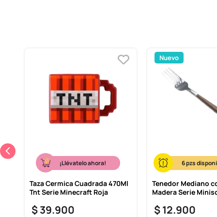
Nuevo
¡Llévatelo ahora!
6
cos
Taza Cermica Cuadrada 470Ml
Tenedor Mediano co
r
Tnt Serie Minecraft Roja
Madera Serie Minis
$
39
.
900
$
12
.
900