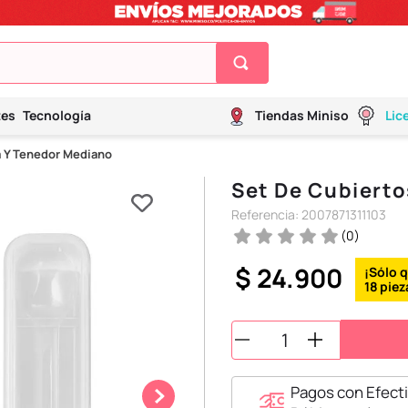
tes
Tecnología
Tiendas Miniso
Lic
a Y Tenedor Mediano
Set De Cubiert
Referencia
:
2007871311103
(
0
)
$
24
.
900
18
Pagos con Efecti