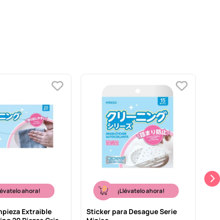
lévatelo ahora!
¡Llévatelo ahora!
mpieza Extraible
Sticker para Desague Serie
Se