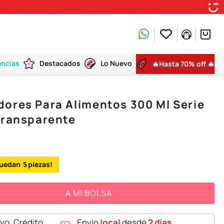
encias
Destacados
Lo Nuevo
🔥Hasta 70% off 🔥
ores Para Alimentos 300 Ml Serie
Transparente
5
A MI BOLSA
vo, Crédito,
Envío
local
desde
2 días