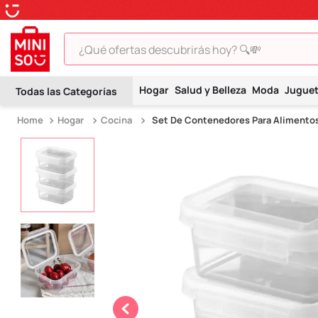
¿Qué ofertas descubrirás hoy? 🔍💸
TÉRMINOS MÁS BUSCADOS
Hogar
Salud y Belleza
Moda
Jugue
1
.
peluche
Hogar
Cocina
Set De Contenedores Para Alimentos
2
.
hello kitty
3
.
snoopy
4
.
ositos cariñositos
5
.
termo
6
.
toy story
7
.
disney
8
.
termos
9
.
one piece