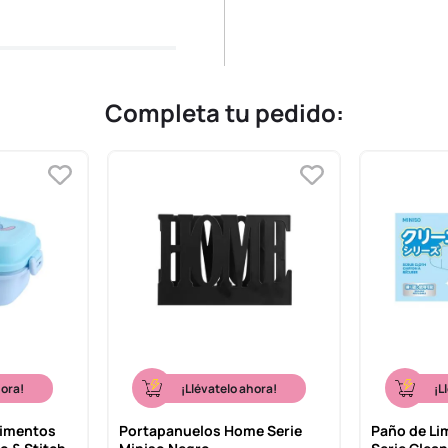
Completa tu pedido:
hora!
¡Llévatelo ahora!
¡L
limentos
Portapanuelos Home Serie
Paño de Li