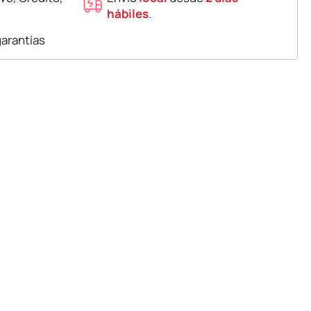
hábiles
.
garantías