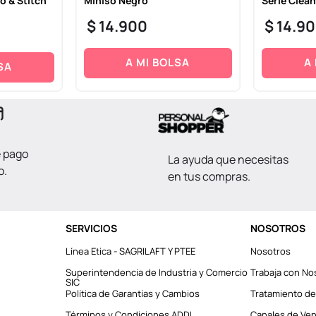
o & Stitch
Miniso Negro
Serie Clean
$
14
.
900
$
14
.
90
A MI BOLSA
A
SA
e pago
La ayuda que necesitas
o.
en tus compras.
SERVICIOS
NOSOTROS
Línea Etica - SAGRILAFT Y PTEE
Nosotros
Superintendencia de Industria y Comercio
Trabaja con No
SIC
Política de Garantías y Cambios
Tratamiento de
Términos y Condiciones ADDI
Canales de Vent