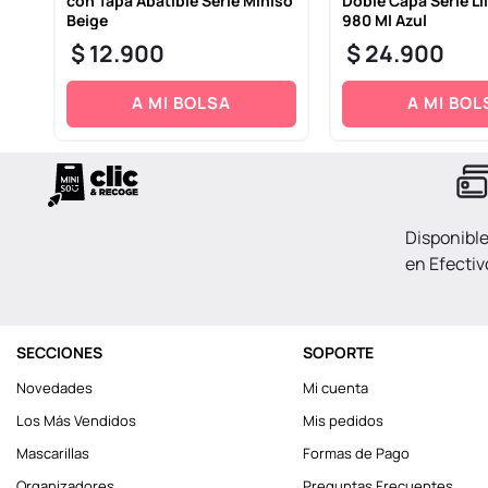
con Tapa Abatible Serie Miniso
Doble Capa Serie Lil
Beige
980 Ml Azul
$
12
.
900
$
24
.
900
A MI BOLSA
A MI BOL
Disponibl
en Efectiv
SECCIONES
SOPORTE
Novedades
Mi cuenta
Los Más Vendidos
Mis pedidos
Mascarillas
Formas de Pago
Organizadores
Preguntas Frecuentes