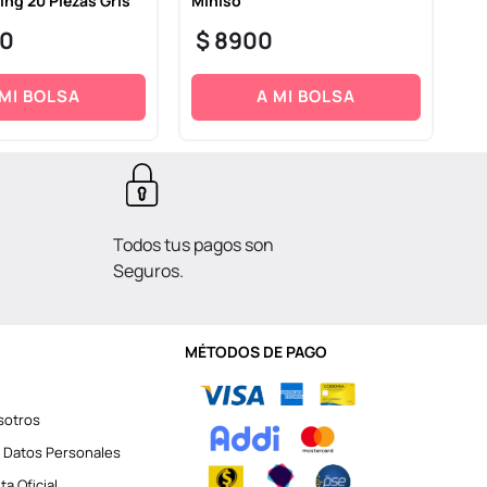
ing 20 Piezas Gris
Miniso
Al
Pi
0
$
8900
$
 MI BOLSA
A MI BOLSA
Todos tus pagos son
Seguros.
MÉTODOS DE PAGO
sotros
 Datos Personales
a Oficial