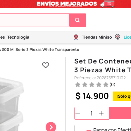
tes
Tecnología
Tiendas Miniso
Lic
 300 Ml Serie 3 Piezas White Transparente
Set De Contened
3 Piezas White 
Referencia
:
2028755710102
(
0
)
$
14
.
900
Pagos con Efecti