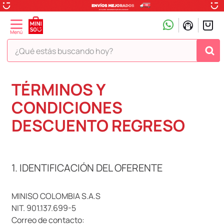
¿Qué estás buscando hoy?
TÉRMINOS MÁS BUSCADOS
TÉRMINOS Y
1
.
peluche
CONDICIONES
2
.
hello kitty
DESCUENTO REGRESO
3
.
snoopy
4
.
ositos cariñositos
1. IDENTIFICACIÓN DEL OFERENTE
5
.
termo
6
.
disney
MINISO COLOMBIA S.A.S
7
.
termos
NIT. 901.137.699-5
8
.
toy story
Correo de contacto: