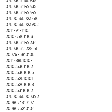
07503031155938
07503031149432
07503031149449
07500655023896
07500655023902
2011791711103
2010879611106
07503031149234
07503031322859
2007976810105
2011888510107
2010253011102
2010253010105
2010252510101
2010252610108
2010253110102
07500655000392
2008674810107
2008675210104