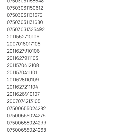
07503031155648
07503031150612
07503031131673
07503031131680
07503031325492
2011562710106
2007016017105
2011627910106
2011627911103
2011570412108
2011570411101
2011628110109
2011627211104
2011626910107
2007074213105
07500655024282
07500655024275
07500655024299
07500655024268