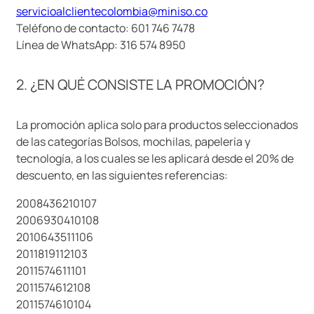
servicioalclientecolombia@miniso.co
9
.
llaveros
Teléfono de contacto: 601 746 7478
10
.
one piece
Línea de WhatsApp: 316 574 8950
2. ¿EN QUÉ CONSISTE LA PROMOCIÓN?
La promoción aplica solo para productos seleccionados
de las categorías Bolsos, mochilas, papelería y
tecnología, a los cuales se les aplicará desde el 20% de
descuento, en las siguientes referencias:
2008436210107
2006930410108
2010643511106
2011819112103
2011574611101
2011574612108
2011574610104