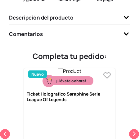
9
.
one piece
Descripción del producto
10
.
llaveros
Comentarios
Completa tu pedido:
Nuevo
¡Llévatelo ahora!
Ticket Holografico Seraphine Serie
League Of Legends