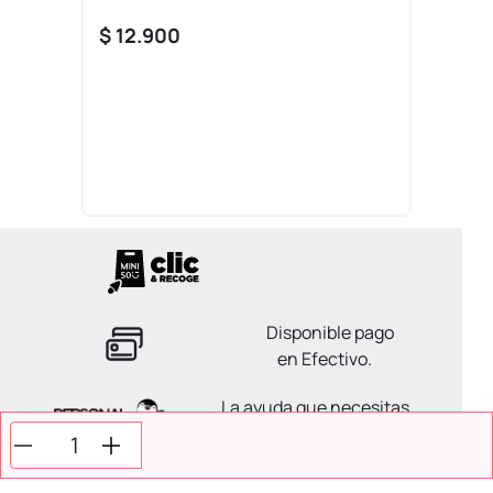
$
12
.
900
Disponible pago
en Efectivo.
La ayuda que necesitas
en tus compras.
Todos tus pagos son