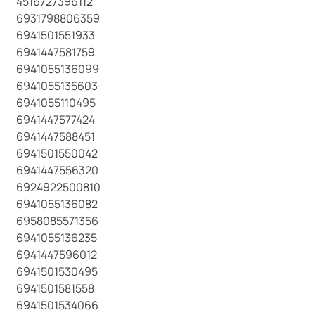
4516727396112
6931798806359
6941501551933
6941447581759
6941055136099
6941055135603
6941055110495
6941447577424
6941447588451
6941501550042
6941447556320
6924922500810
6941055136082
6958085571356
6941055136235
6941447596012
6941501530495
6941501581558
6941501534066