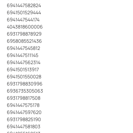
6941447582824
6941501529444
6941447544174
4043818600006
6931798878929
6958085521436
6941447545812
6941447511145
6941447562314
6941501513917
6941501550028
6931798830996
6936735305063
6931798817508
6941447575178
6941447597620
6931798825190
6941447581803