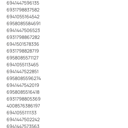
6941447596135
6931798837582
6941055164542
6958085584691
6941447506523
6931798867282
6941501578336
6931798828719
6958085571127
6941055113465
6941447522851
6958085596274
6941447542019
6958085516418
6931798805369
4008576386197
6941055111133
6941447502242
6941447573563