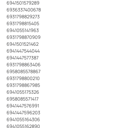
6941501579289
6936337400678
6931798829273
6931798815405
6941055141963
6931798870909
6941501521462
6941447544044
6941447577387
6931798863406
6958085578867
6931798800210
6931798867985
6941055175326
6958085571417
6941447576991
6941447596203
6941055164306
6941055162890