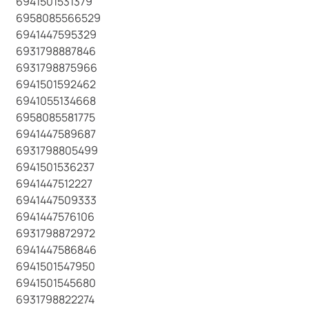
6941501531379
6958085566529
6941447595329
6931798887846
6931798875966
6941501592462
6941055134668
6958085581775
6941447589687
6931798805499
6941501536237
6941447512227
6941447509333
6941447576106
6931798872972
6941447586846
6941501547950
6941501545680
6931798822274