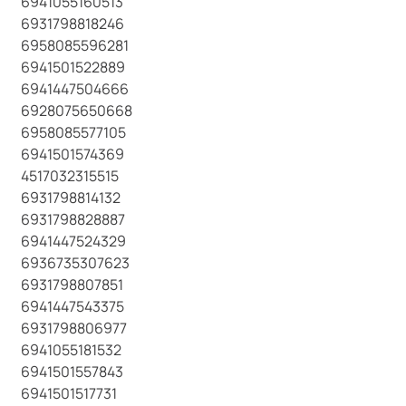
6941055160513
6931798818246
6958085596281
6941501522889
6941447504666
6928075650668
6958085577105
6941501574369
4517032315515
6931798814132
6931798828887
6941447524329
6936735307623
6931798807851
6941447543375
6931798806977
6941055181532
6941501557843
6941501517731