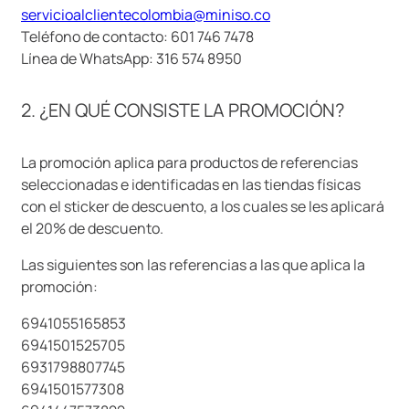
servicioalclientecolombia@miniso.co
9
.
llaveros
Teléfono de contacto: 601 746 7478
10
.
one piece
Línea de WhatsApp: 316 574 8950
2. ¿EN QUÉ CONSISTE LA PROMOCIÓN?
La promoción aplica para productos de referencias
seleccionadas e identificadas en las tiendas físicas
con el sticker de descuento, a los cuales se les aplicará
el 20% de descuento.
Las siguientes son las referencias a las que aplica la
promoción:
6941055165853
6941501525705
6931798807745
6941501577308