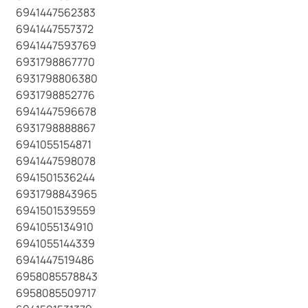
6941447562383
6941447557372
6941447593769
6931798867770
6931798806380
6931798852776
6941447596678
6931798888867
6941055154871
6941447598078
6941501536244
6931798843965
6941501539559
6941055134910
6941055144339
6941447519486
6958085578843
6958085509717