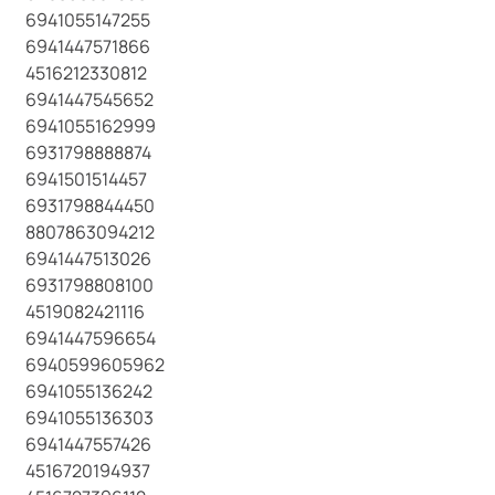
6941055147255
6941447571866
4516212330812
6941447545652
6941055162999
6931798888874
6941501514457
6931798844450
8807863094212
6941447513026
6931798808100
4519082421116
6941447596654
6940599605962
6941055136242
6941055136303
6941447557426
4516720194937