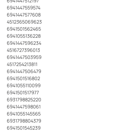
6941447512197
6941447559574
6941447577608
4512365069623
6941501562465
6941055136228
6941447596234
4516727396013
6941447503959
4517254213811
6941447506479
6941501516802
6941055110099
6941501517977
6931798825220
6941447598061
6941055145565
6931798804379
6941501545239