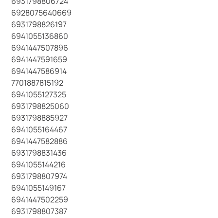
6931798806724
6928075640669
6931798826197
6941055136860
6941447507896
6941447591659
6941447586914
7701887815192
6941055127325
6931798825060
6931798885927
6941055164467
6941447582886
6931798831436
6941055144216
6931798807974
6941055149167
6941447502259
6931798807387