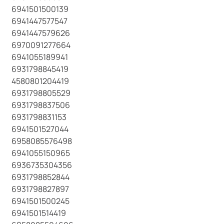
6941501500139
6941447577547
6941447579626
6970091277664
6941055189941
6931798845419
4580801204419
6931798805529
6931798837506
6931798831153
6941501527044
6958085576498
6941055150965
6936735304356
6931798852844
6931798827897
6941501500245
6941501514419