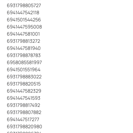
6931798805727
6941447542118
6941501544256
6941447595008
6941447581001
6931798813272
6941447581940
6931798878783
6958085581997
6941501551964
6931798883022
6931798820515
6941447582329
6941447541593
6931798817492
6931798807882
6941447517277
6931798820980