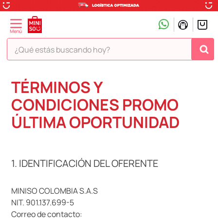
¿Qué estás buscando hoy?
TÉRMINOS MÁS BUSCADOS
TÉRMINOS Y
1
.
peluche
CONDICIONES PROMO
2
.
hello kitty
ÚLTIMA OPORTUNIDAD
3
.
snoopy
4
.
ositos cariñositos
1. IDENTIFICACIÓN DEL OFERENTE
5
.
termo
6
.
disney
MINISO COLOMBIA S.A.S
7
.
termos
NIT. 901.137.699-5
8
.
toy story
Correo de contacto: