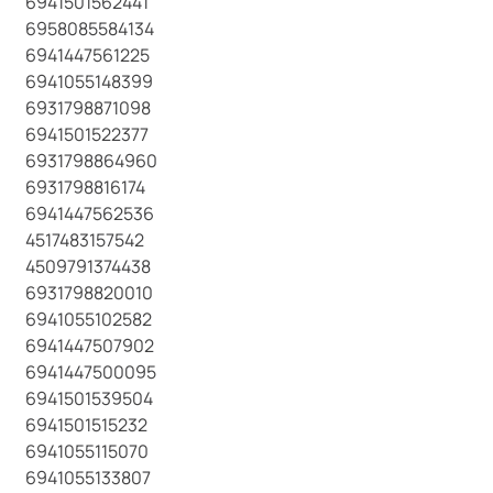
6941501562441
6958085584134
6941447561225
6941055148399
6931798871098
6941501522377
6931798864960
6931798816174
6941447562536
4517483157542
4509791374438
6931798820010
6941055102582
6941447507902
6941447500095
6941501539504
6941501515232
6941055115070
6941055133807