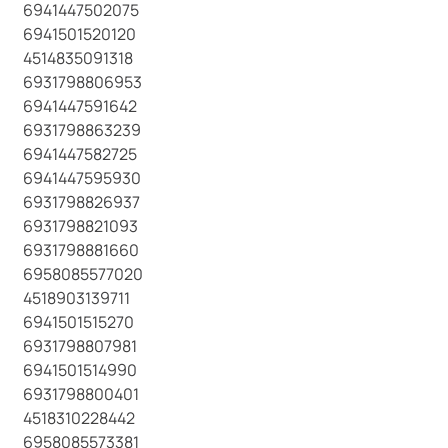
6941447502075
6941501520120
4514835091318
6931798806953
6941447591642
6931798863239
6941447582725
6941447595930
6931798826937
6931798821093
6931798881660
6958085577020
4518903139711
6941501515270
6931798807981
6941501514990
6931798800401
4518310228442
6958085573381