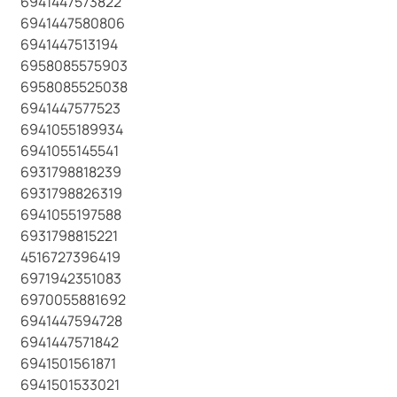
6941447573822
6941447580806
6941447513194
6958085575903
6958085525038
6941447577523
6941055189934
6941055145541
6931798818239
6931798826319
6941055197588
6931798815221
4516727396419
6971942351083
6970055881692
6941447594728
6941447571842
6941501561871
6941501533021