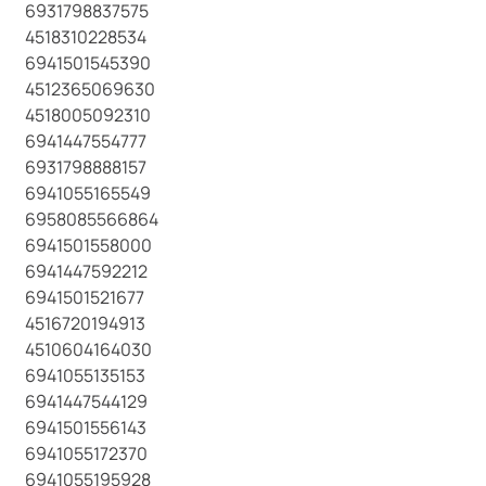
6931798837575
4518310228534
6941501545390
4512365069630
4518005092310
6941447554777
6931798888157
6941055165549
6958085566864
6941501558000
6941447592212
6941501521677
4516720194913
4510604164030
6941055135153
6941447544129
6941501556143
6941055172370
6941055195928