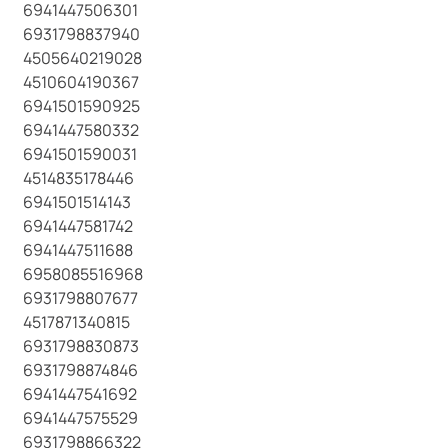
6941447506301
6931798837940
4505640219028
4510604190367
6941501590925
6941447580332
6941501590031
4514835178446
6941501514143
6941447581742
6941447511688
6958085516968
6931798807677
4517871340815
6931798830873
6931798874846
6941447541692
6941447575529
6931798866322