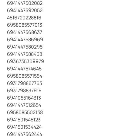
6941447502082
6941447592052
4516720228816
6958085577013
6941447568637
6941447586969
6941447580295
6941447588468
6936735309979
6941447574645
6958085571554
6931798867763
6931798837919
6941055164313
6941447512654
6958085502138
6941501545123
6941501534424
6941447562444