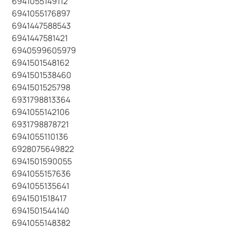
6941055149112
6941055176897
6941447588543
6941447581421
6940599605979
6941501548162
6941501538460
6941501525798
6931798813364
6941055142106
6931798878721
6941055110136
6928075649822
6941501590055
6941055157636
6941055135641
6941501518417
6941501544140
6941055148382