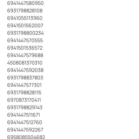
6941447580950
6931798828108
6941055113960
6941501562007
6931798800234
6941447570555
6941501536572
6941447579688
4508081370310
6941447592038
6931798837803
6941447577301
6931798828115
6970873170411
6931798829143
6941447511671
6941447512760
6941447592267
6958085504682