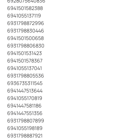
6928075640836
6941501582388
6941055137119
6931798872996
6931798830446
6941501500658
6931798806830
6941501531423
6941501578367
6941055137041
6931798805536
6936735311545
6941447513644
6941055170819
6941447581186
6941447551356
6931798807899
6941055198189
6931798887921