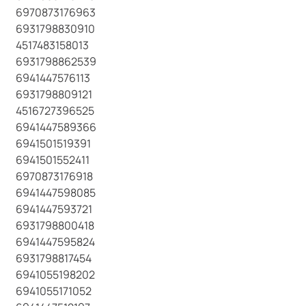
6970873176963
6931798830910
4517483158013
6931798862539
6941447576113
6931798809121
4516727396525
6941447589366
6941501519391
6941501552411
6970873176918
6941447598085
6941447593721
6931798800418
6941447595824
6931798817454
6941055198202
6941055171052