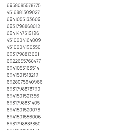
6958085578775
4516881309027
6941055133609
6931798868012
6941447519196
4510604164009
4510604190350
6931798813661
6922655768477
6941055163514
6941501518219
6928075640966
6931798878790
6941501521356
6931798831405
6941501520076
6941501556006
6931798883350