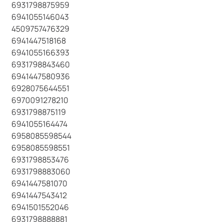
6931798875959
6941055146043
4509757476329
6941447518168
6941055166393
6931798843460
6941447580936
6928075644551
6970091278210
6931798875119
6941055164474
6958085598544
6958085598551
6931798853476
6931798883060
6941447581070
6941447543412
6941501552046
6931798888881