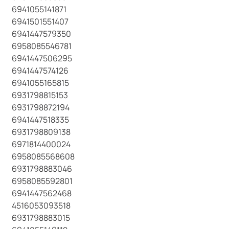
6941055141871
6941501551407
6941447579350
6958085546781
6941447506295
6941447574126
6941055165815
6931798815153
6931798872194
6941447518335
6931798809138
6971814400024
6958085568608
6931798883046
6958085592801
6941447562468
4516053093518
6931798883015