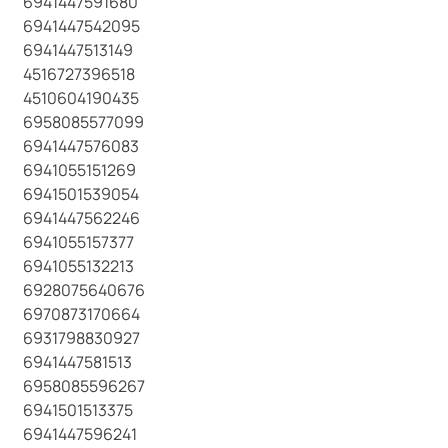
6941447591680
6941447542095
6941447513149
4516727396518
4510604190435
6958085577099
6941447576083
6941055151269
6941501539054
6941447562246
6941055157377
6941055132213
6928075640676
6970873170664
6931798830927
6941447581513
6958085596267
6941501513375
6941447596241