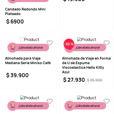
Candado Redondo Mini
Plateado
$
6900
-
30 %
¡Llévatelo ahora!
¡Llévatelo ahora!
Almohada para Viaje
Almohada de Viaje en Forma
Mediana Serie Miniso Café
de U de Espuma
Viscoelastica Hello Kitty
Azul
$
39
.
900
$
27
.
930
$
39
.
900
¡Llévatelo ahora!
¡Llévatelo ahora!