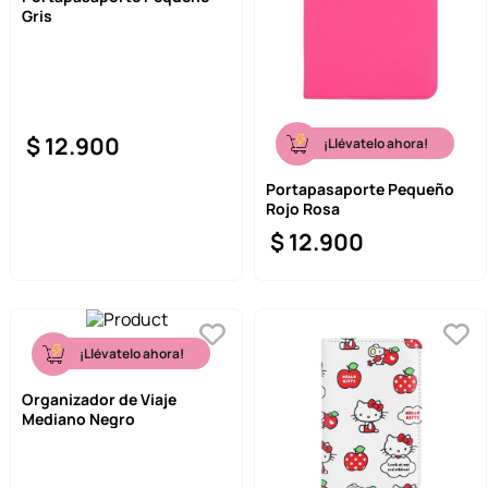
Gris
9
.
llaveros
10
.
one piece
$
12
.
900
¡Llévatelo ahora!
Portapasaporte Pequeño
Rojo Rosa
$
12
.
900
¡Llévatelo ahora!
Organizador de Viaje
Mediano Negro