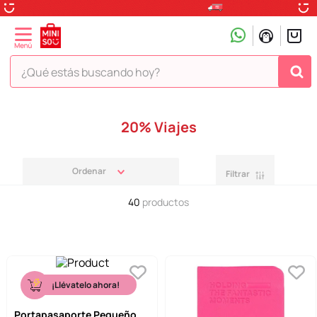
¿Qué estás buscando hoy?
TÉRMINOS MÁS BUSCADOS
20% Viajes
1
.
peluche
2
.
hello kitty
Filtrar
3
.
snoopy
40
productos
4
.
ositos cariñositos
5
.
termo
6
.
disney
7
.
termos
¡Llévatelo ahora!
8
.
toy story
Portapasaporte Pequeño