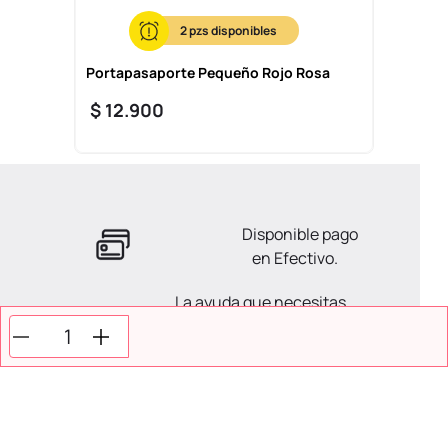
2
Portapasaporte Pequeño Rojo Rosa
$
12
.
900
Disponible pago
en Efectivo.
La ayuda que necesitas
en tus compras.
Todos tus pagos son
Seguros.