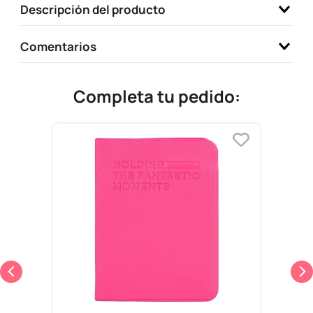
Descripción del producto
9
.
llaveros
10
.
one piece
Comentarios
Completa tu pedido: