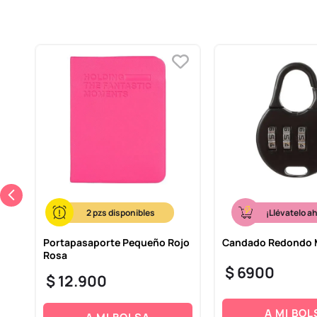
2
¡Llévatelo a
Portapasaporte Pequeño Rojo
Candado Redondo M
Rosa
$
6900
$
12
.
900
A MI BOL