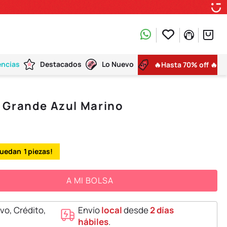
encias
Destacados
Lo Nuevo
🔥Hasta 70% off 🔥
 Grande Azul Marino
1
A MI BOLSA
vo, Crédito,
Envío
local
desde
2 días
hábiles
.