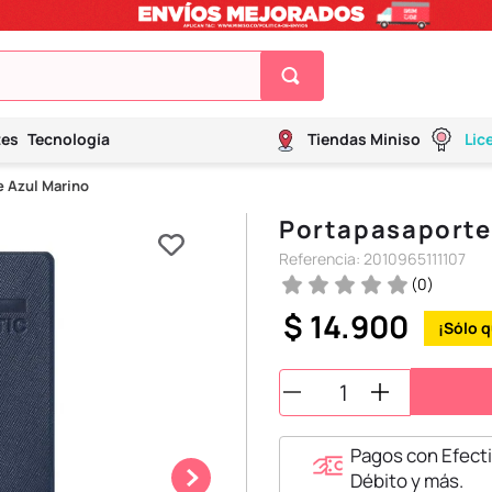
tes
Tecnología
Tiendas Miniso
Lic
 Azul Marino
Portapasaporte
Referencia
:
2010965111107
(
0
)
$
14
.
900
Pagos con Efecti
Débito y más.