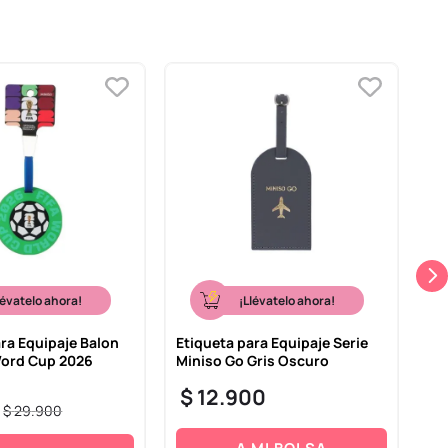
lévatelo ahora!
¡Llévatelo ahora!
ara Equipaje Balon
Etiqueta para Equipaje Serie
Ca
 Word Cup 2026
Miniso Go Gris Oscuro
Co
Gr
$
12
.
900
$
$
29
.
900