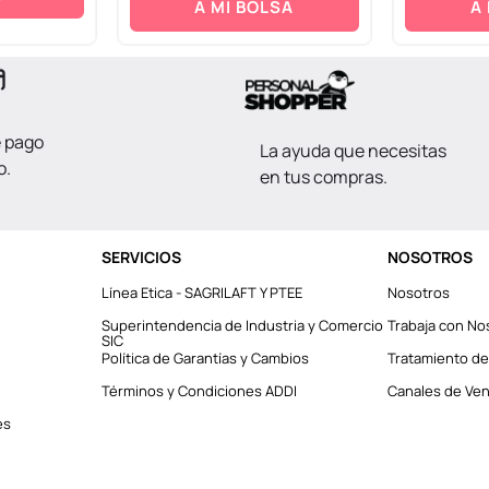
A MI BOLSA
A
e pago
La ayuda que necesitas
o.
en tus compras.
SERVICIOS
NOSOTROS
Línea Etica - SAGRILAFT Y PTEE
Nosotros
Superintendencia de Industria y Comercio
Trabaja con No
SIC
Política de Garantías y Cambios
Tratamiento de
Términos y Condiciones ADDI
Canales de Vent
es