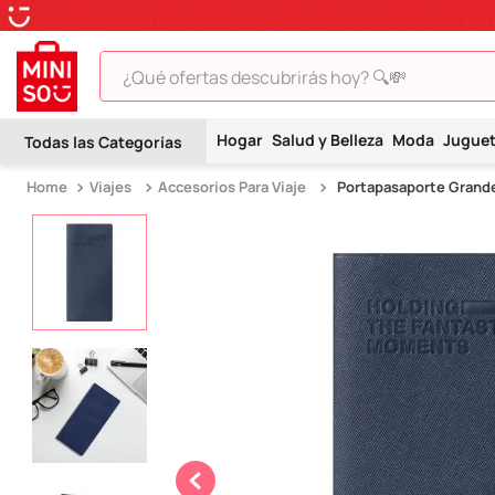
¿Qué ofertas descubrirás hoy? 🔍💸
TÉRMINOS MÁS BUSCADOS
Hogar
Salud y Belleza
Moda
Jugue
1
.
peluche
Viajes
Accesorios Para Viaje
Portapasaporte Grande
2
.
hello kitty
3
.
snoopy
4
.
ositos cariñositos
5
.
termo
6
.
toy story
7
.
disney
8
.
termos
9
.
one piece