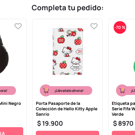
Completa tu pedido:
-
70 %
hora!
¡Llévatelo ahora!
¡L
ini Negro
Porta Pasaporte de la
Etiqueta p
Colección de Hello Kitty Apple
Serie Fifa
Sanrio
Verde
$
19
.
900
$
8970
SA