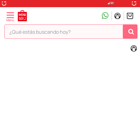
¿Qué estás buscando hoy?
TÉRMINOS MÁS BUSCADOS
1
.
peluche
2
.
hello kitty
3
.
snoopy
4
.
ositos cariñositos
5
.
termo
6
.
disney
7
.
termos
8
.
toy story