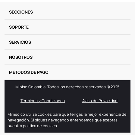
9
.
llaveros
SECCIONES
10
.
one piece
SOPORTE
SERVICIOS
NOSOTROS
MÉTODOS DE PAGO
Miniso Colombia. Todos los derechos reservados © 2025
Términos y Condiciones
Aviso de Privacidad
Miniso.co utiliza cookies para que tengas la mejor experiencia de
navegación. Si sigues navegando entendemos que aceptas
nuestra politica de cookies