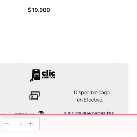
$
19
.
900
Disponible pago
en Efectivo.
La ayuda que necesitas
en tus compras.
Todos tus pagos son