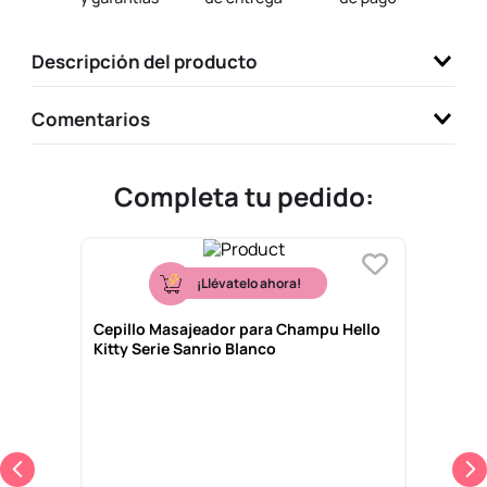
9
.
one piece
Descripción del producto
10
.
llaveros
Comentarios
Completa tu pedido:
¡Llévatelo ahora!
Cepillo Masajeador para Champu Hello
Kitty Serie Sanrio Blanco