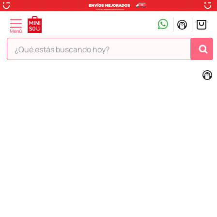
¿Qué estás buscando hoy?
TÉRMINOS MÁS BUSCADOS
1
.
peluche
2
.
hello kitty
3
.
snoopy
4
.
ositos cariñositos
5
.
termo
6
.
disney
7
.
termos
8
.
toy story