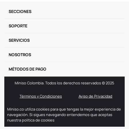
9
.
llaveros
SECCIONES
10
.
one piece
SOPORTE
SERVICIOS
NOSOTROS
MÉTODOS DE PAGO
Miniso Colombia. Todos los derechos reservados © 2025
Términos y Condiciones
Aviso de Privacidad
Miniso.co utiliza cookies para que tengas la mejor experiencia de
navegación. Si sigues navegando entendemos que aceptas
nuestra politica de cookies