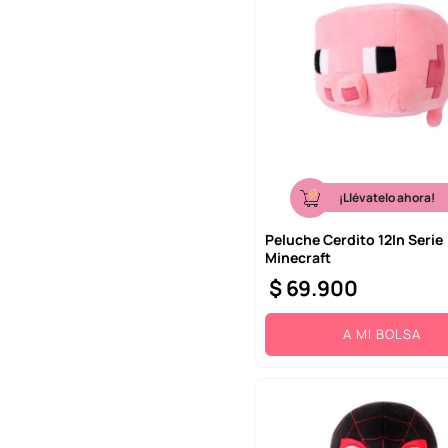
¡Llévatelo ahora!
Peluche Cerdito 12In Serie
Minecraft
$
69
.
900
A MI BOLSA