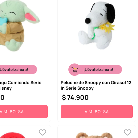
¡Llévatelo ahora!
¡Llévatelo ahora!
ogu Comiendo Serie
Peluche de Snoopy con Girasol 12
Disney
In Serie Snoopy
00
$
74
.
900
A MI BOLSA
A MI BOLSA