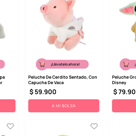
¡Llévatelo ahora!
apa
Peluche De Cerdito Sentado, Con
Peluche Gr
ar
Capucha De Vaca
Disney
$
59
.
900
$
79
.
90
A MI BOLSA