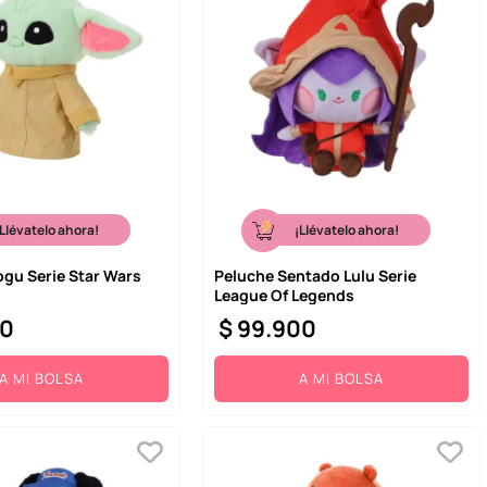
¡Llévatelo ahora!
¡Llévatelo ahora!
ogu Serie Star Wars
Peluche Sentado Lulu Serie
League Of Legends
0
$
99
.
900
A MI BOLSA
A MI BOLSA