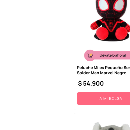
¡Llévatelo ahora!
Peluche Miles Pequeño Ser
Spider Man Marvel Negro
$
54
.
900
A MI BOLSA