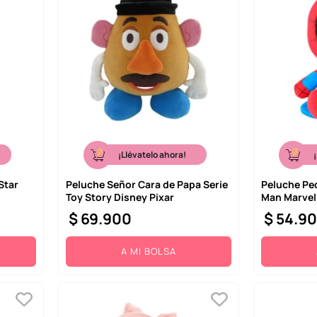
¡Llévatelo ahora!
Star
Peluche Señor Cara de Papa Serie
Peluche Pe
Toy Story Disney Pixar
Man Marvel 
$
69
.
900
$
54
.
9
A MI BOLSA