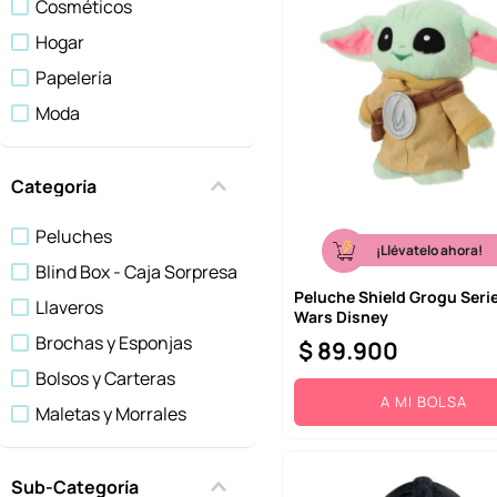
Cosméticos
10
.
one piece
Hogar
Papelería
Moda
Temporada
Categoría
Peluches
¡Llévatelo ahora!
Blind Box - Caja Sorpresa
Peluche Shield Grogu Serie
Llaveros
Wars Disney
Brochas y Esponjas
$
89
.
900
Bolsos y Carteras
A MI BOLSA
Maletas y Morrales
Accesorios Para El Hogar
Cocina
Sub-Categoría