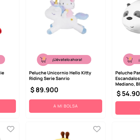
¡Llévatelo ahora!
ie
Peluche Unicornio Hello Kitty
Peluche Pa
Riding Serie Sanrio
Escandalos
Mediano, B
$
89
.
900
$
54
.
9
A MI BOLSA