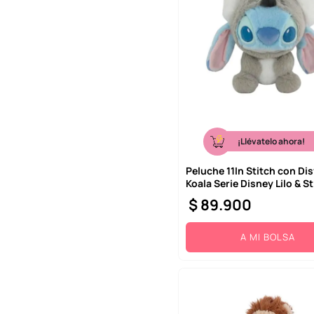
¡Llévatelo ahora!
Peluche 11In Stitch con Dis
Koala Serie Disney Lilo & St
$
89
.
900
A MI BOLSA