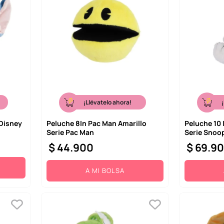
¡Llévatelo ahora!
 Disney
Peluche 8In Pac Man Amarillo
Peluche 10 
Serie Pac Man
Serie Snoo
$
44
.
900
$
69
.
9
A MI BOLSA