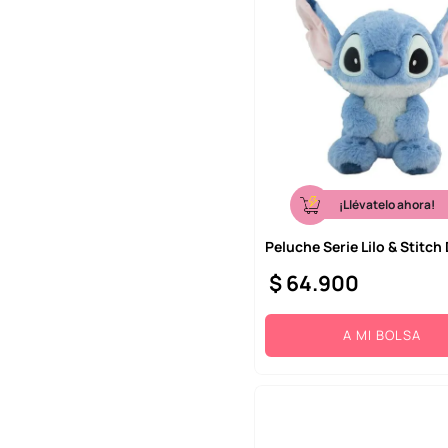
¡Llévatelo ahora!
Peluche Serie Lilo & Stitch
$
64
.
900
A MI BOLSA