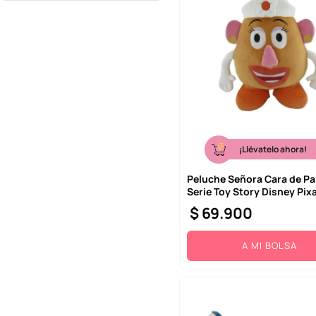
¡Llévatelo ahora!
Peluche Señora Cara de P
Serie Toy Story Disney Pix
$
69
.
900
A MI BOLSA