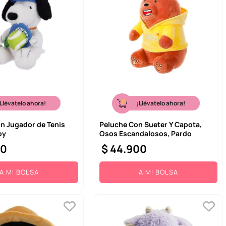
¡Llévatelo ahora!
¡Llévatelo ahora!
In Jugador de Tenis
Peluche Con Sueter Y Capota,
py
Osos Escandalosos, Pardo
00
$
44
.
900
A MI BOLSA
A MI BOLSA