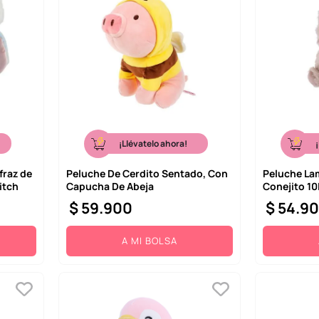
¡Llévatelo ahora!
fraz de
Peluche De Cerdito Sentado, Con
Peluche La
itch
Capucha De Abeja
Conejito 10
$
59
.
900
$
54
.
9
A MI BOLSA