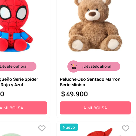
¡Llévatelo ahora!
¡Llévatelo ahora!
queño Serie Spider
Peluche Oso Sentado Marron
Rojo y Azul
Serie Miniso
00
$
49
.
900
A MI BOLSA
A MI BOLSA
Nuevo