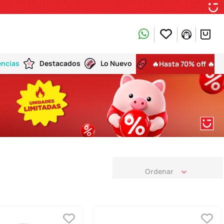
encias
Destacados
Lo Nuevo
🔥Hasta 70% off 🔥