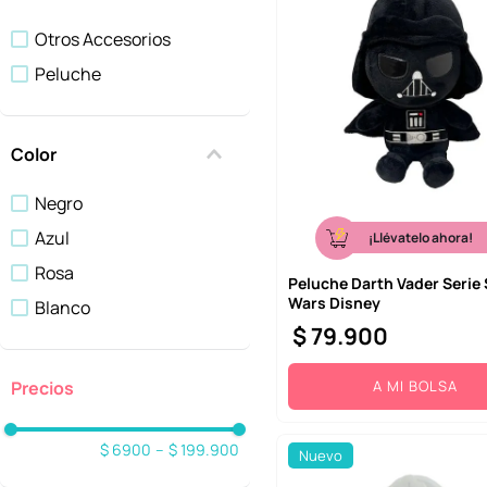
Accesorios De Papeleria
Otros Accesorios
Cosmetiqueras
Peluche
Mostrar 5 más
Color
Negro
Azul
¡Llévatelo ahora!
Rosa
Peluche Darth Vader Serie 
Wars Disney
Blanco
$
79
.
900
A MI BOLSA
$ 6900
–
$ 199.900
Nuevo