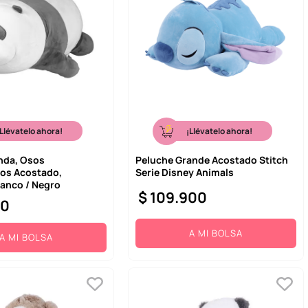
¡Llévatelo ahora!
¡Llévatelo ahora!
nda, Osos
Peluche Grande Acostado Stitch
os Acostado,
Serie Disney Animals
lanco / Negro
$
109
.
900
00
A MI BOLSA
A MI BOLSA