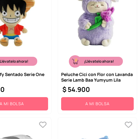
¡Llévatelo ahora!
¡Llévatelo ahora!
fy Sentado Serie One
Peluche Cici con Flor con Lavanda
Serie Lamb Baa Yumyum Lila
00
$
54
.
900
A MI BOLSA
A MI BOLSA