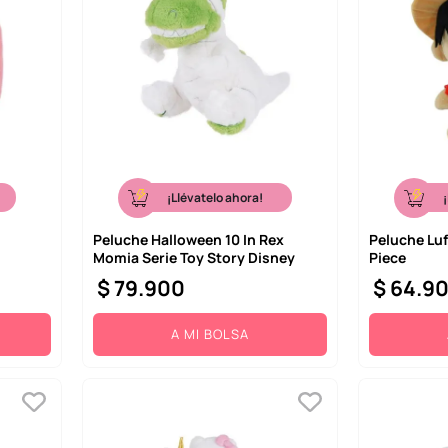
¡Llévatelo ahora!
Peluche Halloween 10 In Rex
Peluche Luf
Momia Serie Toy Story Disney
Piece
$
79
.
900
$
64
.
9
A MI BOLSA