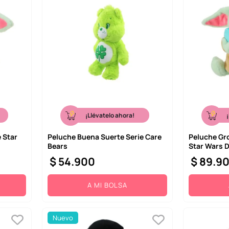
¡Llévatelo ahora!
 Star
Peluche Buena Suerte Serie Care
Peluche Gr
Bears
Star Wars 
$
54
.
900
$
89
.
9
A MI BOLSA
Nuevo