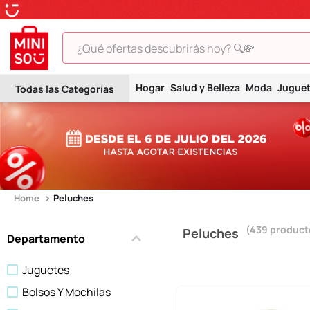
¿Qué ofertas descubrirás hoy? 🔍💸
TÉRMINOS MÁS BUSCADOS
Hogar
Salud y Belleza
Moda
Jugue
1
.
peluche
2
.
hello kitty
3
.
snoopy
4
.
ositos cariñositos
5
.
termo
Peluches
6
.
disney
439
product
Peluches
Departamento
7
.
termos
Juguetes
8
.
toy story
Bolsos Y Mochilas
9
.
llaveros