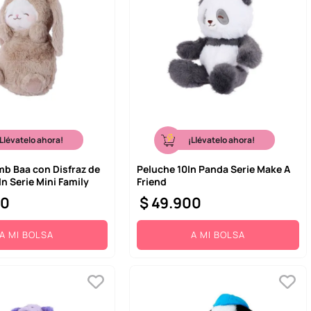
¡Llévatelo ahora!
¡Llévatelo ahora!
mb Baa con Disfraz de
Peluche 10In Panda Serie Make A
In Serie Mini Family
Friend
00
$
49
.
900
A MI BOLSA
A MI BOLSA