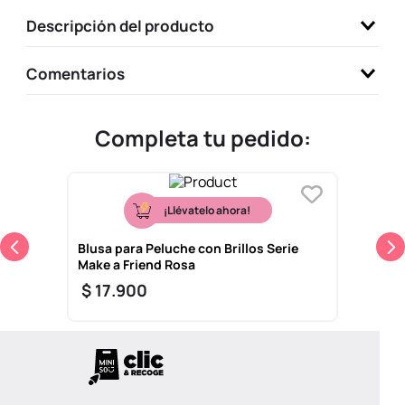
9
.
one piece
Descripción del producto
10
.
llaveros
Comentarios
Completa tu pedido:
¡Llévatelo ahora!
Blusa para Peluche con Brillos Serie
Make a Friend Rosa
$
17
.
900