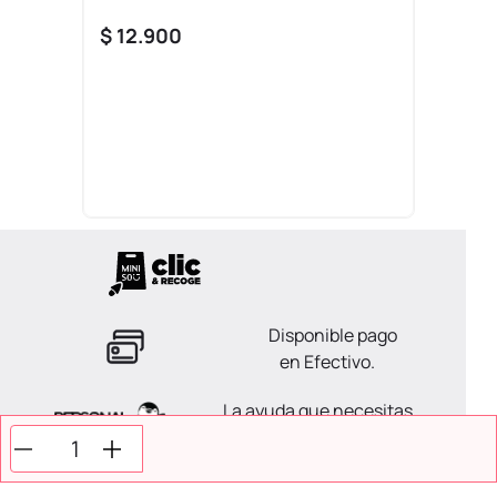
$
12
.
900
Disponible pago
en Efectivo.
La ayuda que necesitas
en tus compras.
Todos tus pagos son