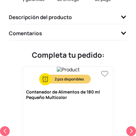
9
.
one piece
Descripción del producto
10
.
llaveros
Comentarios
Completa tu pedido:
2
Contenedor de Alimentos de 180 ml
Pequeño Multicolor