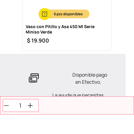
6
Vaso con Pitillo y Asa 450 Ml Serie
Miniso Verde
$
19
.
900
Disponible pago
en Efectivo.
La ayuda que necesitas
en tus compras.
Todos tus pagos son
Seguros.