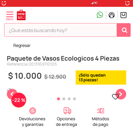
¿Qué estás buscando hoy?
Regresar
TÉRMINOS MÁS BUSCADOS
Paquete de Vasos Ecologicos 4 Piezas
1
.
peluche
Referencia
:
2013169110105
2
.
hello kitty
$
10
.
000
$
12
.
900
3
.
snoopy
13
4
.
ositos cariñositos
5
.
termo
-
22 %
6
.
disney
7
.
termos
8
.
toy story