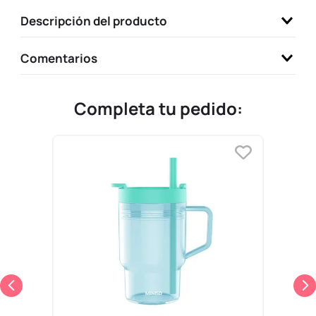
9
.
llaveros
Descripción del producto
10
.
one piece
Comentarios
Completa tu pedido: