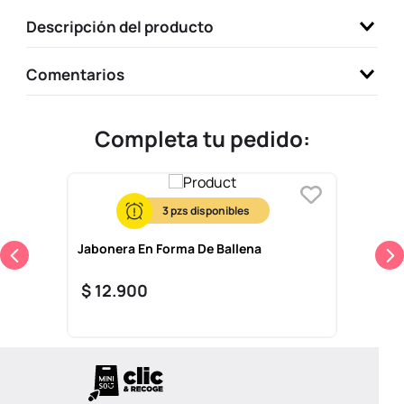
9
.
one piece
Descripción del producto
10
.
league of legends
Comentarios
Completa tu pedido:
3
Jabonera En Forma De Ballena
$
12
.
900