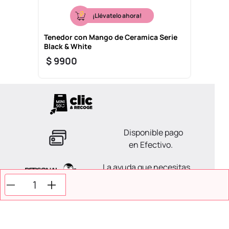
¡Llévatelo ahora!
Tenedor con Mango de Ceramica Serie
Black & White
$
9900
Disponible pago
en Efectivo.
La ayuda que necesitas
en tus compras.
Todos tus pagos son
Seguros.