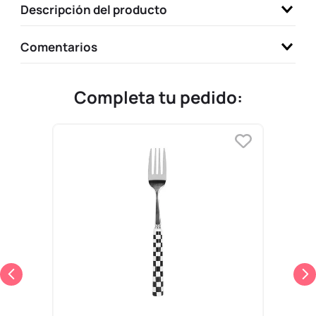
Descripción del producto
9
.
llaveros
10
.
one piece
Comentarios
Completa tu pedido: