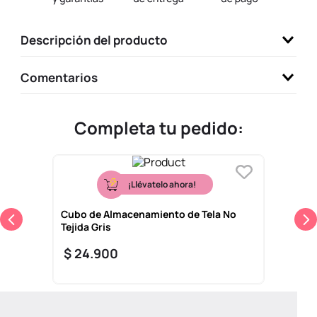
9
.
one piece
Descripción del producto
10
.
llaveros
Comentarios
Completa tu pedido:
¡Llévatelo ahora!
Cubo de Almacenamiento de Tela No
Tejida Gris
$
24
.
900