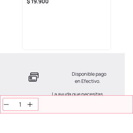
$
19
.
900
Disponible pago
en Efectivo.
La ayuda que necesitas
en tus compras.
Todos tus pagos son
Seguros.