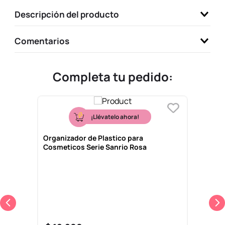
9
.
llaveros
Descripción del producto
10
.
one piece
Comentarios
Completa tu pedido:
¡Llévatelo ahora!
Organizador de Plastico para
Cosmeticos Serie Sanrio Rosa