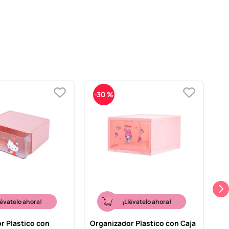
-
30 %
lévatelo ahora!
¡Llévatelo ahora!
r Plastico con
Organizador Plastico con Caja
Co