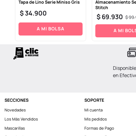
Tapa de Lino Serie Miniso Gris
Almacenamiento Se
Stitch
$
34
.
900
$
69
.
930
$
99
.
A MI BOLSA
A MI BOL
Disponibl
en Efectiv
SECCIONES
SOPORTE
Novedades
Mi cuenta
Los Más Vendidos
Mis pedidos
Mascarillas
Formas de Pago