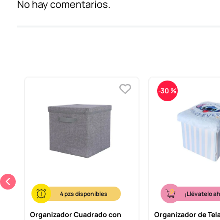
No hay comentarios.
-
30 %
4
¡Llévatelo a
s
Organizador Cuadrado con
Organizador de Tel