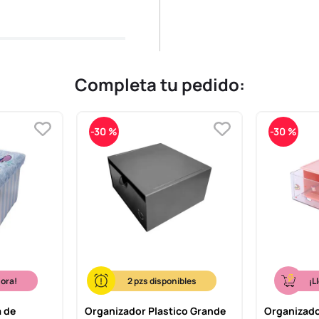
Completa tu pedido:
-
30 %
-
30 %
hora!
2
¡L
a de
Organizador Plastico Grande
Organizado