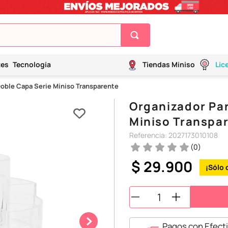
tes
Tecnología
Tiendas Miniso
Lic
Doble Capa Serie Miniso Transparente
Organizador Par
Miniso Transpa
Referencia
:
2027173010108
(
0
)
$
29
.
900
Pagos con Efecti