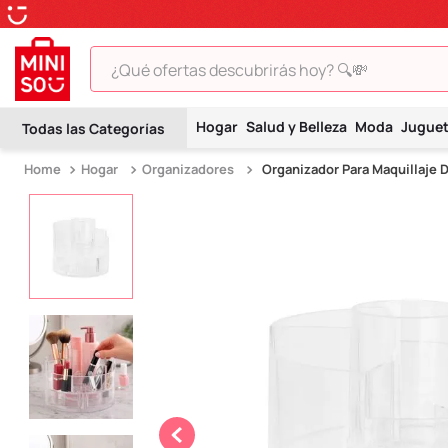
¿Qué ofertas descubrirás hoy? 🔍💸
TÉRMINOS MÁS BUSCADOS
Hogar
Salud y Belleza
Moda
Jugue
1
.
peluche
Hogar
Organizadores
Organizador Para Maquillaje 
2
.
hello kitty
3
.
snoopy
4
.
ositos cariñositos
5
.
termo
6
.
disney
7
.
termos
8
.
toy story
9
.
llaveros