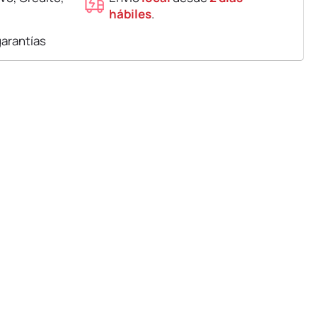
hábiles
.
garantías