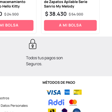
Almacenamiento
de Zapatos Apilable Serie
Ma
o Hello Kitty
Sanrio My Melody
$
0
$
38
.
430
$
24
.
900
$
54
.
900
 MI BOLSA
A MI BOLSA
Todos tus pagos son
Seguros.
MÉTODOS DE PAGO
sotros
 Datos Personales