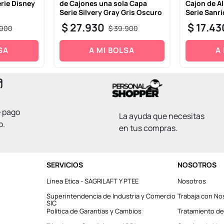
rie Disney
de Cajones una sola Capa
Cajon de 
Serie Silvery Gray Gris Oscuro
Serie Sanri
$
27
.
930
$
17
.
43
900
$
39
.
900
SA
A MI BOLSA
A
e pago
La ayuda que necesitas
o.
en tus compras.
SERVICIOS
NOSOTROS
Línea Etica - SAGRILAFT Y PTEE
Nosotros
Superintendencia de Industria y Comercio
Trabaja con No
SIC
Política de Garantías y Cambios
Tratamiento de