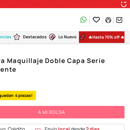
encias
Destacados
Lo Nuevo
🔥Hasta 70% off 🔥
a Maquillaje Doble Capa Serie
rente
4
A MI BOLSA
vo, Crédito,
Envío
local
desde
2 días