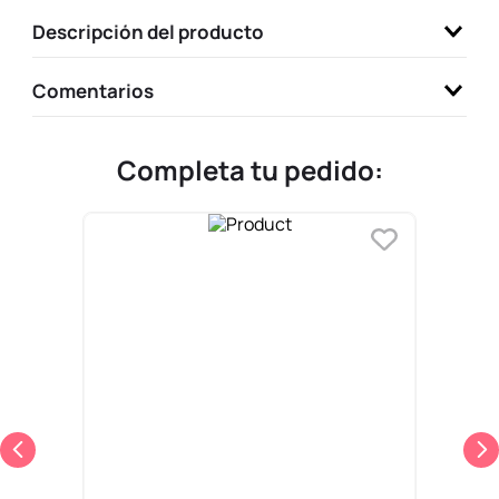
9
.
one piece
Descripción del producto
10
.
llaveros
Comentarios
Completa tu pedido: