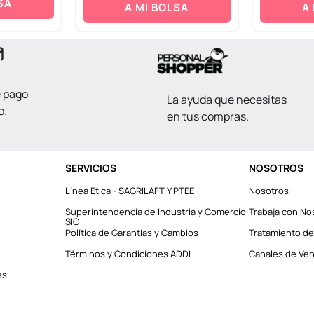
SA
A MI BOLSA
A
e pago
La ayuda que necesitas
o.
en tus compras.
SERVICIOS
NOSOTROS
Línea Etica - SAGRILAFT Y PTEE
Nosotros
Superintendencia de Industria y Comercio
Trabaja con No
SIC
Política de Garantías y Cambios
Tratamiento de
Términos y Condiciones ADDI
Canales de Vent
es