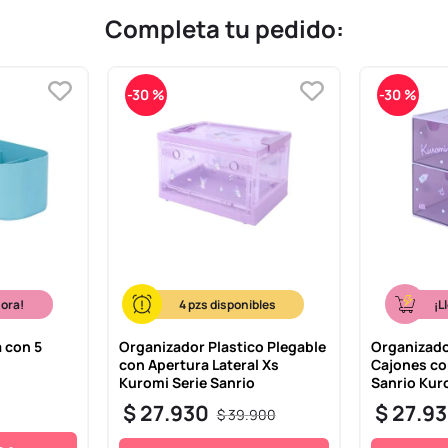
Completa tu pedido:
-
30 %
-
30 %
hora!
4
¡L
 con 5
Organizador Plastico Plegable
Organizado
con Apertura Lateral Xs
Cajones co
Kuromi Serie Sanrio
Sanrio Ku
$
27
.
930
$
27
.
9
$
39
.
900