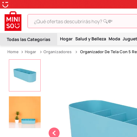
¿Qué ofertas descubrirás hoy? 🔍💸
TÉRMINOS MÁS BUSCADOS
Hogar
Salud y Belleza
Moda
Jugue
1
.
peluche
Hogar
Organizadores
Organizador De Tela Con 5 Rej
2
.
hello kitty
3
.
snoopy
4
.
ositos cariñositos
5
.
termo
6
.
toy story
7
.
disney
8
.
termos
9
.
one piece