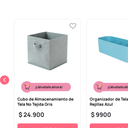
¡Llévatelo ahora!
¡Llévatelo a
Cubo de Almacenamiento de
Organizador de Tela
o
Tela No Tejida Gris
Rejillas Azul
$
24
.
900
$
9900