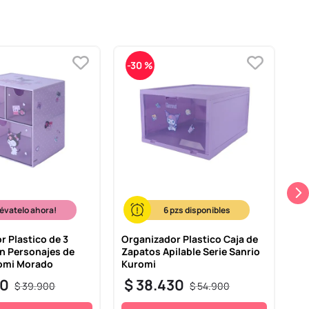
-
30 %
-
lévatelo ahora!
6
r Plastico de 3
Organizador Plastico Caja de
Ca
n Personajes de
Zapatos Apilable Serie Sanrio
Ac
romi Morado
Kuromi
$
30
$
38
.
430
$
39
.
900
$
54
.
900