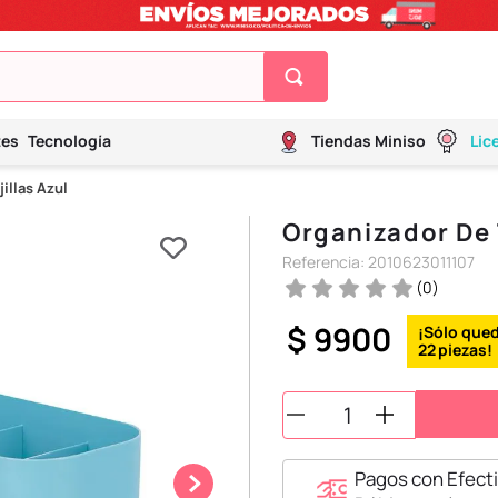
tes
Tecnología
Tiendas Miniso
Lic
illas Azul
Organizador De T
Referencia
:
2010623011107
(
0
)
$
9900
22
Pagos con Efecti