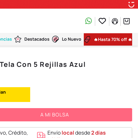
encias
Destacados
Lo Nuevo
🔥Hasta 70% off 🔥
ela Con 5 Rejillas Azul
A MI BOLSA
vo, Crédito,
Envío
local
desde
2 días