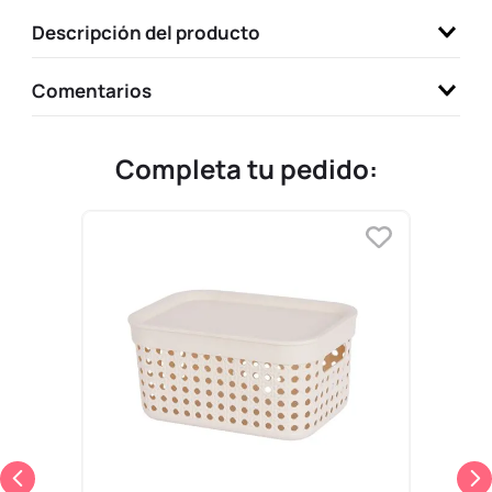
9
.
llaveros
Descripción del producto
10
.
one piece
Comentarios
Completa tu pedido: