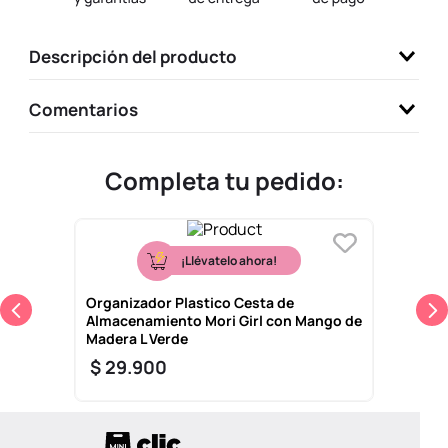
9
.
one piece
Descripción del producto
10
.
league of legends
Comentarios
Completa tu pedido:
¡Llévatelo ahora!
Organizador Plastico Cesta de
Almacenamiento Mori Girl con Mango de
Madera L Verde
$
29
.
900