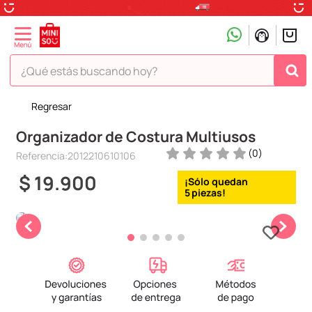
¿Qué estás buscando hoy?
Regresar
TÉRMINOS MÁS BUSCADOS
Organizador de Costura Multiusos
1
.
peluche
(
0
)
Referencia
:
2012210610106
2
.
hello kitty
$
19
.
900
3
.
snoopy
5
4
.
ositos cariñositos
5
.
termo
6
.
disney
7
.
termos
8
.
toy story