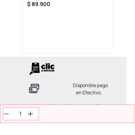
$
89
.
900
Disponible pago
en Efectivo.
La ayuda que necesitas
en tus compras.
Todos tus pagos son
Seguros.