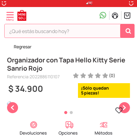
¿Qué estás buscando hoy?
Regresar
TÉRMINOS MÁS BUSCADOS
Organizador con Tapa Hello Kitty Serie
1
.
peluche
Sanrio Rojo
2
.
hello kitty
(
0
)
Referencia
:
2022886110107
3
.
snoopy
$
34
.
900
4
.
ositos cariñositos
5
5
.
termo
6
.
toy story
7
.
disney
8
.
termos