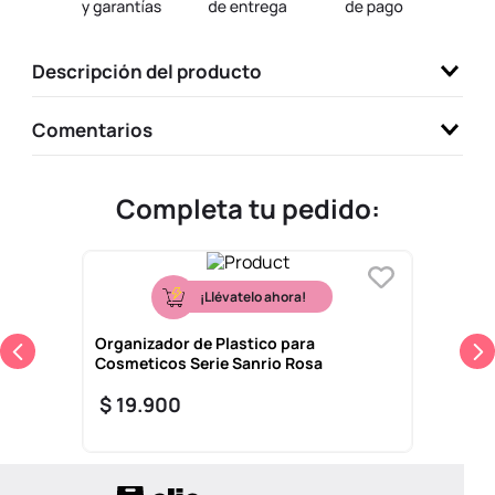
9
.
one piece
10
.
llaveros
Descripción del producto
Comentarios
Completa tu pedido:
¡Llévatelo ahora!
Organizador de Plastico para
Cosmeticos Serie Sanrio Rosa
$
19
.
900