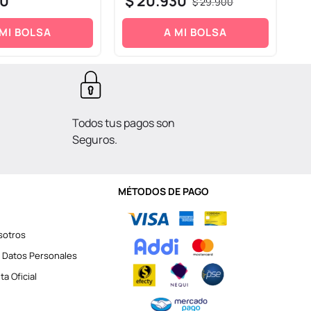
0
$
20
.
930
$
29
.
900
 MI BOLSA
A MI BOLSA
Todos tus pagos son
Seguros.
MÉTODOS DE PAGO
sotros
 Datos Personales
a Oficial