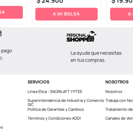
$
24
.
900
$
19
.
90
SA
A MI BOLSA
A
e pago
La ayuda que necesitas
o.
en tus compras.
SERVICIOS
NOSOTROS
Línea Etica - SAGRILAFT Y PTEE
Nosotros
Superintendencia de Industria y Comercio
Trabaja con No
SIC
Política de Garantías y Cambios
Tratamiento de
Términos y Condiciones ADDI
Canales de Vent
es