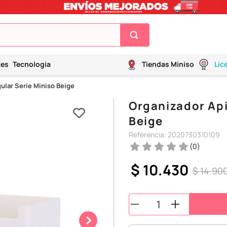
tes
Tecnología
Tiendas Miniso
Lic
ular Serie Miniso Beige
Organizador Api
Beige
Referencia
:
2020730310109
(
0
)
$
10
.
430
$
14
.
90