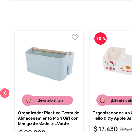
-
30 %
¡Llévatelo ahora!
¡Llévatelo a
Organizador Plastico Cesta de
Organizador de un 
Almacenamiento Mori Girl con
Hello Kitty Apple Sa
Mango de Madera L Verde
$
17
.
430
$
24
.
9