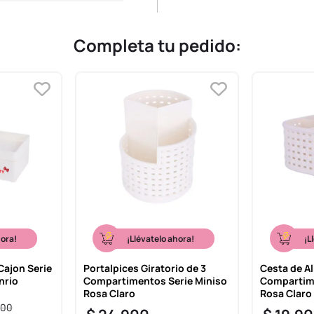
Completa tu pedido:
hora!
¡Llévatelo ahora!
¡L
Cajon Serie
Portalpices Giratorio de 3
Cesta de A
nrio
Compartimentos Serie Miniso
Compartime
Rosa Claro
Rosa Claro
00