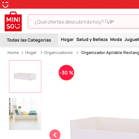
¿Qué ofertas descubrirás hoy? 🔍💸
TÉRMINOS MÁS BUSCADOS
Hogar
Salud y Belleza
Moda
Jugue
1
.
peluche
Hogar
Organizadores
Organizador Apilable Rectang
2
.
hello kitty
3
.
snoopy
-
30 %
4
.
ositos cariñositos
5
.
termo
6
.
disney
7
.
termos
8
.
toy story
9
.
llaveros