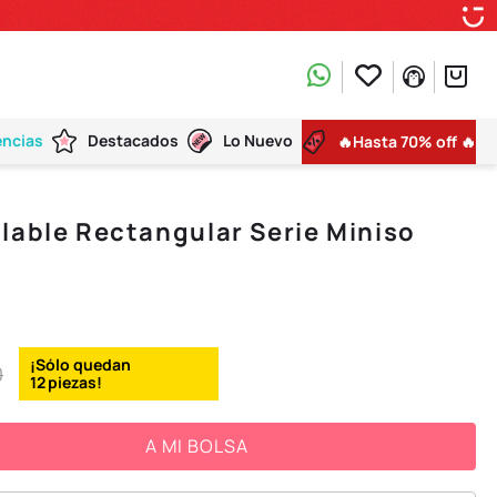
encias
Destacados
Lo Nuevo
🔥Hasta 70% off 🔥
lable Rectangular Serie Miniso
0
12
A MI BOLSA