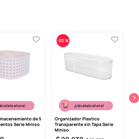
-
30 %
-
lévatelo ahora!
¡Llévatelo ahora!
lmacenamiento de 5
Organizador Plastico
Or
ntos Serie Miniso
Transparente sin Tapa Serie
Cu
Miniso
$