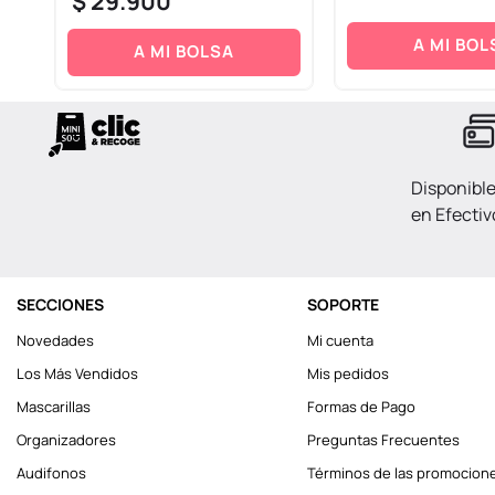
$
29
.
900
A MI BOL
A MI BOLSA
Disponibl
en Efectiv
SECCIONES
SOPORTE
Novedades
Mi cuenta
Los Más Vendidos
Mis pedidos
Mascarillas
Formas de Pago
Organizadores
Preguntas Frecuentes
Audifonos
Términos de las promocion