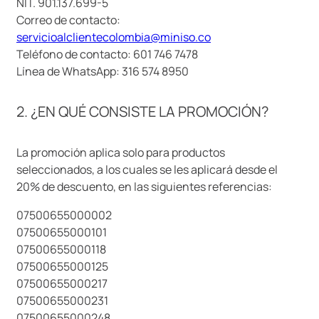
NIT. 901.137.699-5
9
.
llaveros
Correo de contacto:
servicioalclientecolombia@miniso.co
10
.
one piece
Teléfono de contacto: 601 746 7478
Línea de WhatsApp: 316 574 8950
2. ¿EN QUÉ CONSISTE LA PROMOCIÓN?
La promoción aplica solo para productos
seleccionados, a los cuales se les aplicará desde el
20% de descuento, en las siguientes referencias:
07500655000002
07500655000101
07500655000118
07500655000125
07500655000217
07500655000231
07500655000248