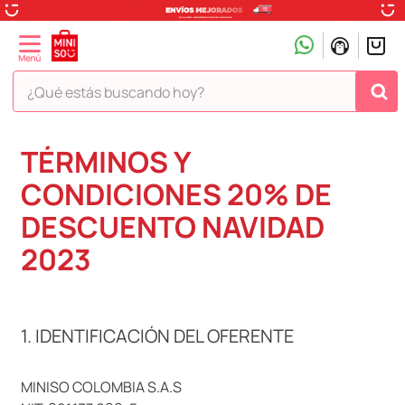
¿Qué estás buscando hoy?
TÉRMINOS MÁS BUSCADOS
TÉRMINOS Y
1
.
peluche
CONDICIONES 20% DE
2
.
hello kitty
DESCUENTO NAVIDAD
3
.
snoopy
2023
4
.
ositos cariñositos
5
.
termo
6
.
disney
1. IDENTIFICACIÓN DEL OFERENTE
7
.
termos
MINISO COLOMBIA S.A.S
8
.
toy story