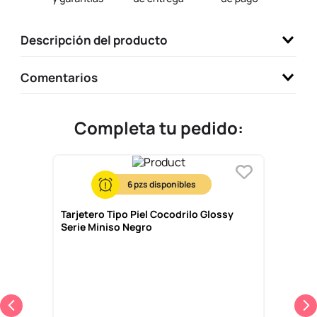
9
.
llaveros
Descripción del producto
10
.
one piece
Comentarios
Completa tu pedido:
6
Tarjetero Tipo Piel Cocodrilo Glossy
Serie Miniso Negro