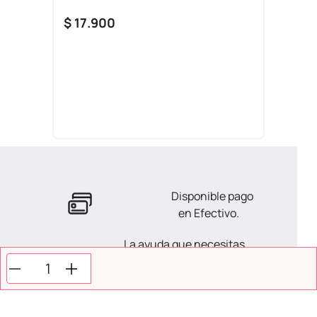
$
17
.
900
Disponible pago
en Efectivo.
La ayuda que necesitas
en tus compras.
Todos tus pagos son
Seguros.