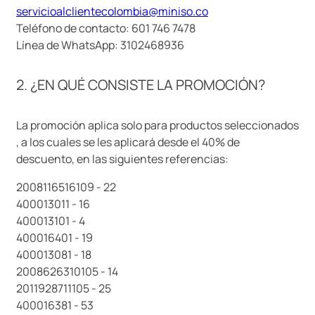
servicioalclientecolombia@miniso.co
9
.
llaveros
Teléfono de contacto: 601 746 7478
10
.
one piece
Línea de WhatsApp: 3102468936
2. ¿EN QUÉ CONSISTE LA PROMOCIÓN?
La promoción aplica solo para productos seleccionados
, a los cuales se les aplicará desde el 40% de
descuento, en las siguientes referencias:
2008116516109 - 22
400013011 - 16
400013101 - 4
400016401 - 19
400013081 - 18
2008626310105 - 14
2011928711105 - 25
400016381 - 53