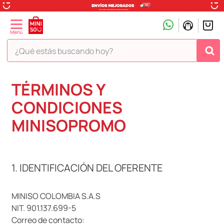
¿Qué estás buscando hoy?
TÉRMINOS MÁS BUSCADOS
TÉRMINOS Y
1
.
peluche
CONDICIONES
2
.
hello kitty
MINISOPROMO
3
.
snoopy
4
.
ositos cariñositos
1. IDENTIFICACIÓN DEL OFERENTE
5
.
termo
6
.
disney
MINISO COLOMBIA S.A.S
7
.
termos
NIT. 901.137.699-5
8
.
toy story
Correo de contacto: