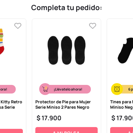
Completa tu pedido:
hora!
¡Llévatelo ahora!
6
 Kitty Retro
Protector de Pie para Mujer
Tines para
a Serie
Serie Miniso 2 Pares Negro
Miniso Neg
$
17
.
900
$
17
.
90