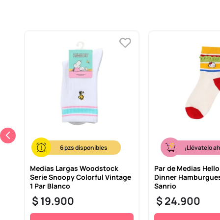
6
¡Llévatelo a
Medias Largas Woodstock
Par de Medias Hello
Serie Snoopy Colorful Vintage
Dinner Hamburgues
1 Par Blanco
Sanrio
$
19
.
900
$
24
.
900