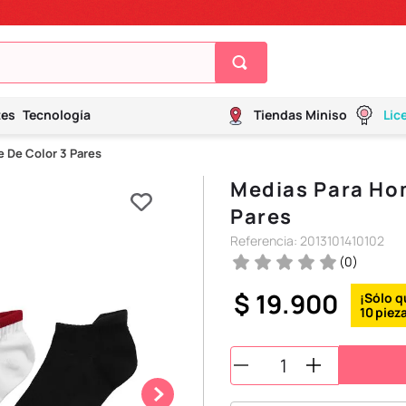
tes
Tecnología
Tiendas Miniso
Lic
 De Color 3 Pares
Medias Para Ho
Pares
Referencia
:
2013101410102
(
0
)
$
19
.
900
10