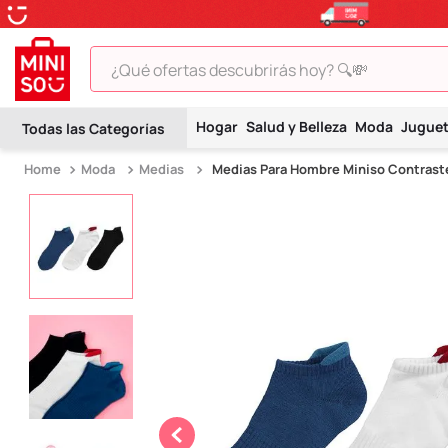
¿Qué ofertas descubrirás hoy? 🔍💸
TÉRMINOS MÁS BUSCADOS
Hogar
Salud y Belleza
Moda
Jugue
1
.
peluche
Moda
Medias
Medias Para Hombre Miniso Contraste
2
.
hello kitty
3
.
snoopy
4
.
ositos cariñositos
5
.
termo
6
.
disney
7
.
toy story
8
.
termos
9
.
one piece