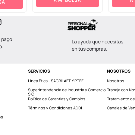
A MI BOLSA
A
SA
e pago
La ayuda que necesitas
o.
en tus compras.
SERVICIOS
NOSOTROS
Línea Etica - SAGRILAFT Y PTEE
Nosotros
Superintendencia de Industria y Comercio
Trabaja con No
SIC
Política de Garantías y Cambios
Tratamiento de
Términos y Condiciones ADDI
Canales de Vent
es