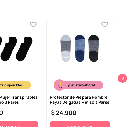
¡Llévatelo ahora!
 Mujer Transpirables
Protector de Pie para Hombre
Me
ro 3 Pares
Rayas Delgadas Miniso 3 Pares
de
0
$
24
.
900
$