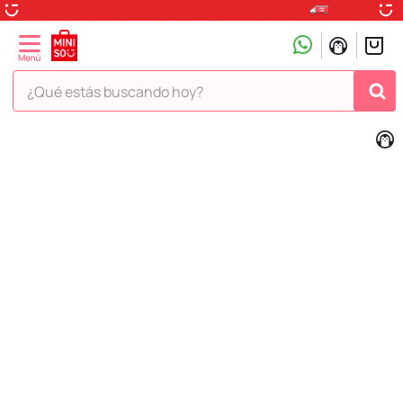
¿Qué estás buscando hoy?
TÉRMINOS MÁS BUSCADOS
1
.
peluche
2
.
hello kitty
3
.
snoopy
4
.
ositos cariñositos
5
.
termo
6
.
disney
7
.
toy story
8
.
termos