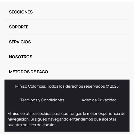
9
.
one piece
SECCIONES
10
.
league of legends
SOPORTE
SERVICIOS
NOSOTROS
MÉTODOS DE PAGO
Miniso Colombia. Todos los derechos reservados © 2025
Términos y Condiciones
Aviso de Privacidad
Miniso.co utiliza cookies para que tengas la mejor experiencia de
navegación. Si sigues navegando entendemos que aceptas
nuestra politica de cookies