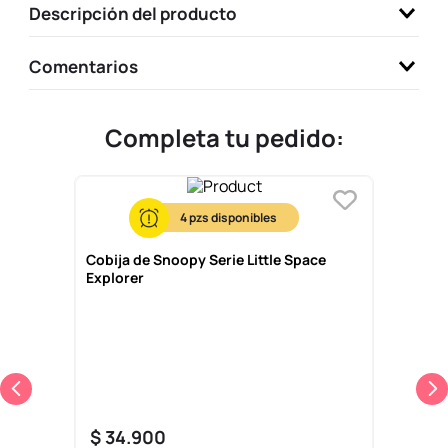
Descripción del producto
9
.
one piece
10
.
league of legends
Comentarios
Completa tu pedido:
4
Cobija de Snoopy Serie Little Space
Explorer
$
34
.
900